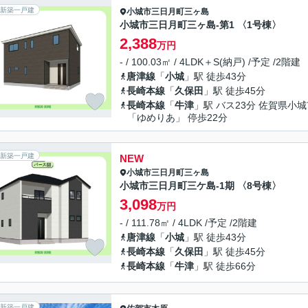
新築一戸建
小城市
三日月町三ヶ島
小城市三日月町三ヶ島-第1 〈1号棟〉
2,388
万円
- / 100.03㎡ / 4LDK＋S(納戸) /予定 /2階建
唐津線
「
小城
」駅 徒歩43分
長崎本線
「
久保田
」駅 徒歩45分
長崎本線
「
牛津
」駅 バス23分 佐賀県小
「ゆめりあ」 停歩22分
新築一戸建
NEW
小城市
三日月町三ヶ島
小城市三日月町三ケ島-1期 〈8号棟〉
3,098
万円
- / 111.78㎡ / 4LDK /予定 /2階建
唐津線
「
小城
」駅 徒歩43分
長崎本線
「
久保田
」駅 徒歩45分
長崎本線
「
牛津
」駅 徒歩66分
新築一戸建