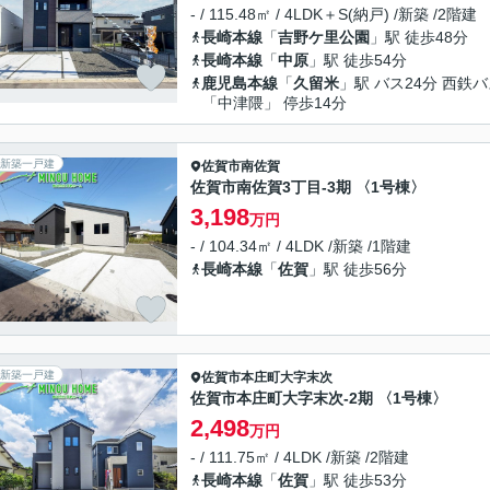
- / 115.48㎡ / 4LDK＋S(納戸) /新築 /2階建
長崎本線
「
吉野ケ里公園
」駅 徒歩48分
長崎本線
「
中原
」駅 徒歩54分
鹿児島本線
「
久留米
」駅 バス24分 西鉄
「中津隈」 停歩14分
新築一戸建
佐賀市
南佐賀
佐賀市南佐賀3丁目-3期 〈1号棟〉
3,198
万円
- / 104.34㎡ / 4LDK /新築 /1階建
長崎本線
「
佐賀
」駅 徒歩56分
新築一戸建
佐賀市
本庄町大字末次
佐賀市本庄町大字末次-2期 〈1号棟〉
2,498
万円
- / 111.75㎡ / 4LDK /新築 /2階建
長崎本線
「
佐賀
」駅 徒歩53分