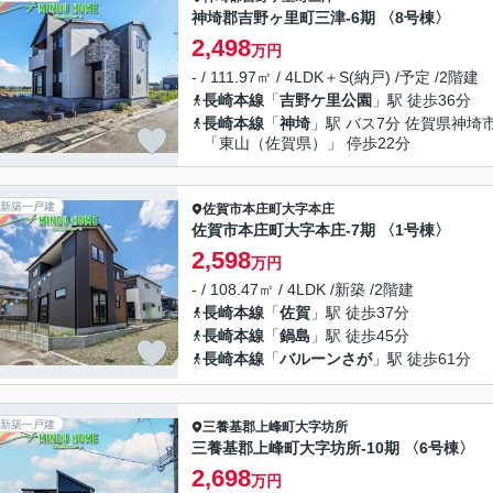
神埼郡吉野ヶ里町三津-6期 〈8号棟〉
2,498
万円
- / 111.97㎡ / 4LDK＋S(納戸) /予定 /2階建
長崎本線
「
吉野ケ里公園
」駅 徒歩36分
長崎本線
「
神埼
」駅 バス7分 佐賀県神埼
「東山（佐賀県）」 停歩22分
新築一戸建
佐賀市
本庄町大字本庄
佐賀市本庄町大字本庄-7期 〈1号棟〉
2,598
万円
- / 108.47㎡ / 4LDK /新築 /2階建
長崎本線
「
佐賀
」駅 徒歩37分
長崎本線
「
鍋島
」駅 徒歩45分
長崎本線
「
バルーンさが
」駅 徒歩61分
新築一戸建
三養基郡上峰町
大字坊所
三養基郡上峰町大字坊所-10期 〈6号棟〉
2,698
万円