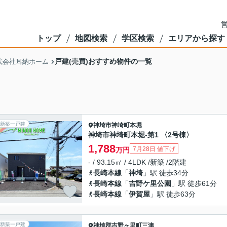
営
トップ
地図検索
学区検索
エリアから探す
戸建(売買)おすすめ物件の一覧
式会社耳納ホーム
新築一戸建
神埼市
神埼町本堀
神埼市神埼町本堀-第1 〈2号棟〉
1,788
7月28日 値下げ
万円
- / 93.15㎡ / 4LDK /新築 /2階建
長崎本線
「
神埼
」駅 徒歩34分
長崎本線
「
吉野ケ里公園
」駅 徒歩61分
長崎本線
「
伊賀屋
」駅 徒歩63分
新築一戸建
神埼郡吉野ヶ里町
三津