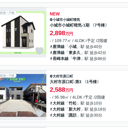
新築一戸建
NEW
小城市
小城町晴気
小城市小城町晴気-1期 〈7号棟〉
2,898
万円
- / 109.77㎡ / 4LDK /予定 /2階建
唐津線
「
小城
」駅 徒歩40分
唐津線
「
東多久
」駅 徒歩42分
長崎本線
「
牛津
」駅 徒歩86分
新築一戸建
大村市
原口町
大村市原口町-第3 〈1号棟〉
2,588
万円
- / 95.98㎡ / 4LDK /予定 /2階建
大村線
「
竹松
」駅 徒歩10分
大村線
「
新大村
」駅 徒歩18分
大村線
「
諏訪
」駅 徒歩30分