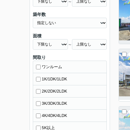
～
築年数
面積
～
間取り
ワンルーム
1K/1DK/1LDK
2K/2DK/2LDK
3K/3DK/3LDK
4K/4DK/4LDK
5K以上