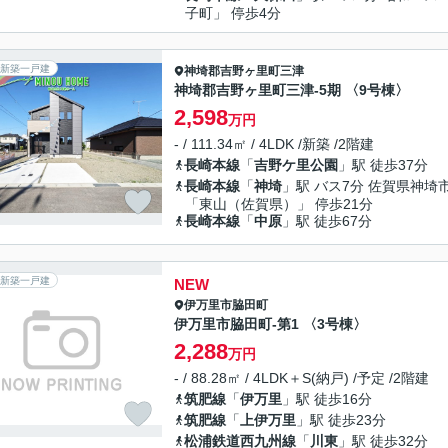
子町」 停歩4分
新築一戸建
神埼郡吉野ヶ里町
三津
神埼郡吉野ヶ里町三津-5期 〈9号棟〉
2,598
万円
- / 111.34㎡ / 4LDK /新築 /2階建
長崎本線
「
吉野ケ里公園
」駅 徒歩37分
長崎本線
「
神埼
」駅 バス7分 佐賀県神埼
「東山（佐賀県）」 停歩21分
長崎本線
「
中原
」駅 徒歩67分
新築一戸建
NEW
伊万里市
脇田町
伊万里市脇田町-第1 〈3号棟〉
2,288
万円
- / 88.28㎡ / 4LDK＋S(納戸) /予定 /2階建
筑肥線
「
伊万里
」駅 徒歩16分
筑肥線
「
上伊万里
」駅 徒歩23分
松浦鉄道西九州線
「
川東
」駅 徒歩32分