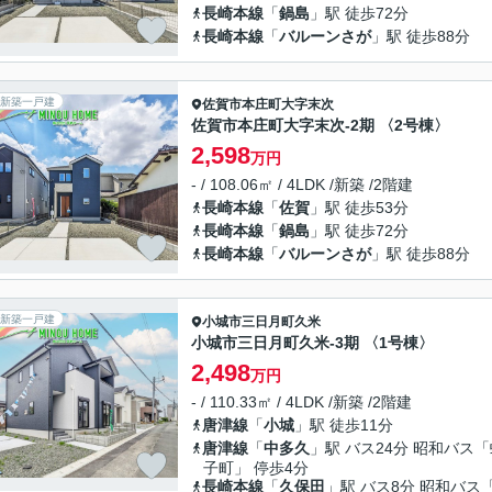
長崎本線
「
鍋島
」駅 徒歩72分
長崎本線
「
バルーンさが
」駅 徒歩88分
新築一戸建
佐賀市
本庄町大字末次
佐賀市本庄町大字末次-2期 〈2号棟〉
2,598
万円
- / 108.06㎡ / 4LDK /新築 /2階建
長崎本線
「
佐賀
」駅 徒歩53分
長崎本線
「
鍋島
」駅 徒歩72分
長崎本線
「
バルーンさが
」駅 徒歩88分
新築一戸建
小城市
三日月町久米
小城市三日月町久米-3期 〈1号棟〉
2,498
万円
- / 110.33㎡ / 4LDK /新築 /2階建
唐津線
「
小城
」駅 徒歩11分
唐津線
「
中多久
」駅 バス24分 昭和バス
子町」 停歩4分
長崎本線
「
久保田
」駅 バス8分 昭和バス