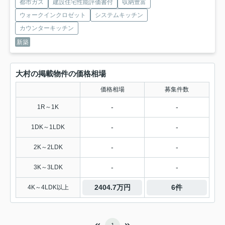
都市ガス
建設住宅性能評価書付
収納豊富
ウォークインクロゼット
システムキッチン
カウンターキッチン
新築
大村の掲載物件の価格相場
価格相場
募集件数
-
-
1R～1K
-
-
1DK～1LDK
-
-
2K～2LDK
-
-
3K～3LDK
2404.7万円
6件
4K～4LDK以上