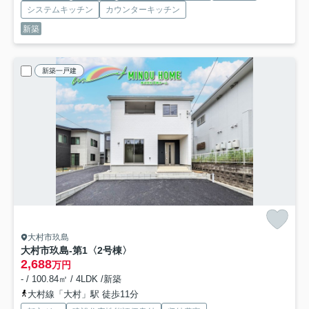
システムキッチン
カウンターキッチン
新築
新築一戸建
大村市玖島
大村市玖島-第1
〈2号棟〉
2,688
万円
- / 100.84㎡ / 4LDK /新築
大村線「大村」駅 徒歩11分