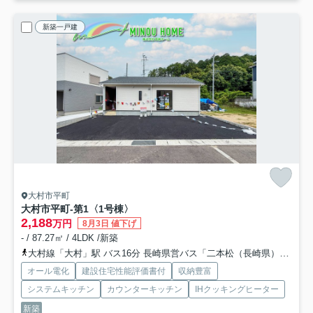
新築一戸建
大村市平町
大村市平町-第1
〈1号棟〉
2,188
万円
8月3日 値下げ
- / 87.27㎡ / 4LDK /新築
大村線「大村」駅 バス16分 長崎県営バス「二本松（長崎県）」 停歩8分
オール電化
建設住宅性能評価書付
収納豊富
システムキッチン
カウンターキッチン
IHクッキングヒーター
新築