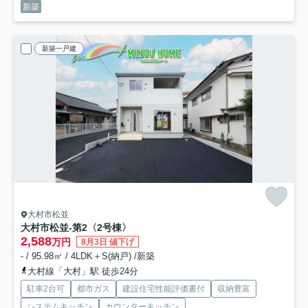
新築
新築一戸建
大村市松並
大村市松並-第2
〈2号棟〉
2,588
万円
8月3日 値下げ
- / 95.98㎡ / 4LDK＋S(納戸) /新築
大村線「大村」駅 徒歩24分
駐車2台可
都市ガス
建設住宅性能評価書付
収納豊富
システムキッチン
カウンターキッチン