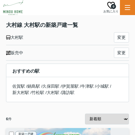
0
お気に入り
大村線 大村駅の新築戸建一覧
大村駅
変更
販売中
変更
おすすめの駅
佐賀駅
/
鍋島駅
/
久保田駅
/
伊賀屋駅
/
牛津駅
/
小城駅
/
新大村駅
/
竹松駅
/
大村駅
/
諏訪駅
6
件
新築一戸建