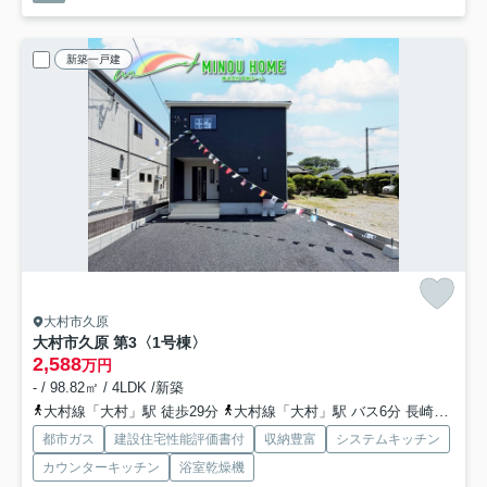
新築一戸建
大村市久原
大村市久原 第3
〈1号棟〉
2,588
万円
- / 98.82㎡ / 4LDK /新築
大村線「大村」駅 徒歩29分
大村線「大村」駅 バス6分 長崎県営バス「大村公園」 停歩7分
都市ガス
建設住宅性能評価書付
収納豊富
システムキッチン
カウンターキッチン
浴室乾燥機