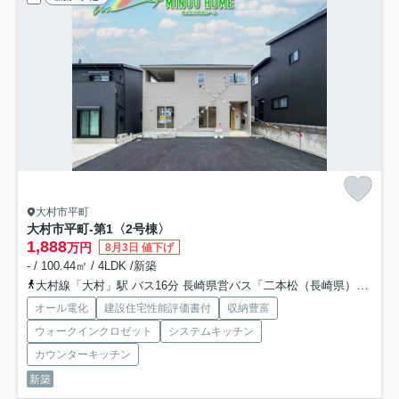
大村市平町
大村市平町-第1
〈2号棟〉
1,888
万円
8月3日 値下げ
- / 100.44㎡ / 4LDK /新築
大村線「大村」駅 バス16分 長崎県営バス「二本松（長崎県）」 停歩8分
オール電化
建設住宅性能評価書付
収納豊富
ウォークインクロゼット
システムキッチン
カウンターキッチン
新築