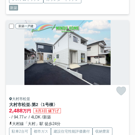
新築
新築一戸建
大村市松並
大村市松並-第2
〈1号棟〉
2,488
万円
8月3日 値下げ
- / 94.77㎡ / 4LDK /新築
大村線「大村」駅 徒歩24分
駐車2台可
都市ガス
建設住宅性能評価書付
収納豊富