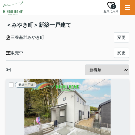
0
お気に入り
＜みやき町＞新築一戸建て
三養基郡みやき町
変更
販売中
変更
3
件
新築一戸建