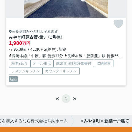
三養基郡みやき町大字原古賀
みやき町原古賀-第3
〈1号棟〉
1,980
万円
- / 96.39㎡ / 4LDK＋S(納戸) /新築
長崎本線「中原」駅 徒歩11分
長崎本線「肥前麓」駅 徒歩56分
長
駐車2台可
オール電化
建設住宅性能評価書付
収納豊富
システムキッチン
カウンターキッチン
新築
1
てを購入するなら株式会社耳納ホーム
＜みやき町＞新築一戸建て