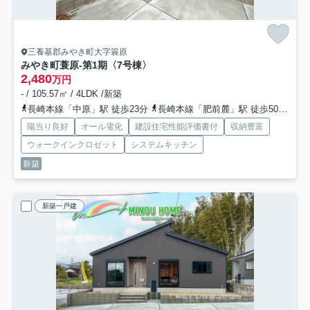
三養基郡みやき町大字簑原
みやき町蓑原-第1期
〈7号棟〉
2,480
万円
- / 105.57㎡ / 4LDK /新築
長崎本線「中原」駅 徒歩23分
長崎本線「肥前麓」駅 徒歩50分
鹿
陽当り良好
オール電化
建設住宅性能評価書付
収納豊富
ウォークインクロゼット
システムキッチン
新築
新築一戸建