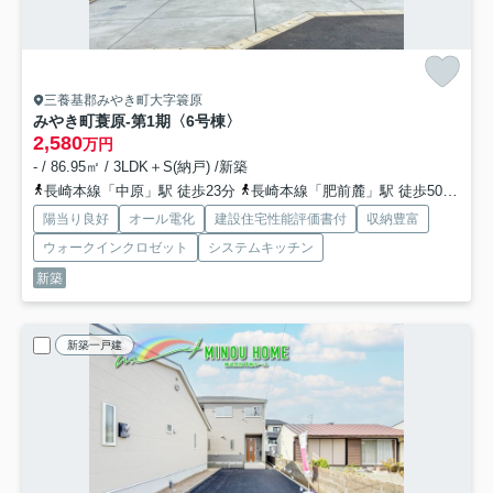
三養基郡みやき町大字簑原
みやき町蓑原-第1期
〈6号棟〉
2,580
万円
- / 86.95㎡ / 3LDK＋S(納戸) /新築
長崎本線「中原」駅 徒歩23分
長崎本線「肥前麓」駅 徒歩50分
鹿
陽当り良好
オール電化
建設住宅性能評価書付
収納豊富
ウォークインクロゼット
システムキッチン
新築
新築一戸建