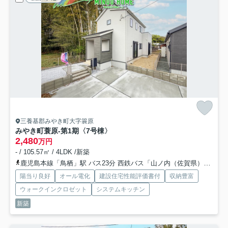
三養基郡みやき町大字簑原
みやき町蓑原-第1期
〈7号棟〉
2,480
万円
- / 105.57㎡ / 4LDK /新築
鹿児島本線「鳥栖」駅 バス23分 西鉄バス「山ノ内（佐賀県）」 停歩3分
陽当り良好
オール電化
建設住宅性能評価書付
収納豊富
ウォークインクロゼット
システムキッチン
新築