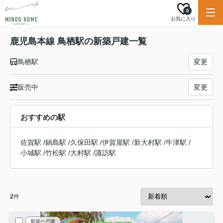
0
お気に入り
鹿児島本線 鳥栖駅の新築戸建一覧
鳥栖駅
変更
販売中
変更
おすすめの駅
佐賀駅
/
鍋島駅
/
久保田駅
/
伊賀屋駅
/
新大村駅
/
牛津駅
/
小城駅
/
竹松駅
/
大村駅
/
諏訪駅
2
件
新築一戸建