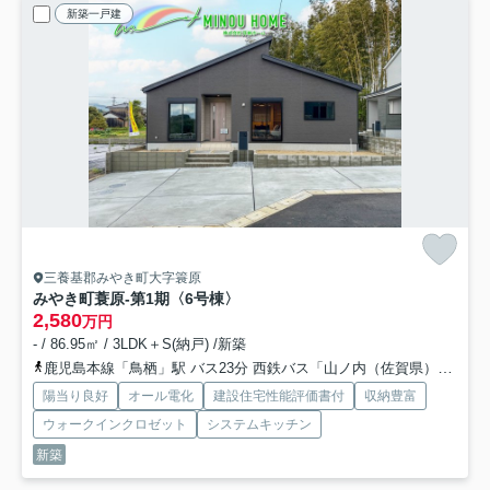
新築一戸建
三養基郡みやき町大字簑原
みやき町蓑原-第1期
〈6号棟〉
2,580
万円
- / 86.95㎡ / 3LDK＋S(納戸) /新築
鹿児島本線「鳥栖」駅 バス23分 西鉄バス「山ノ内（佐賀県）」 停歩3分
陽当り良好
オール電化
建設住宅性能評価書付
収納豊富
ウォークインクロゼット
システムキッチン
新築