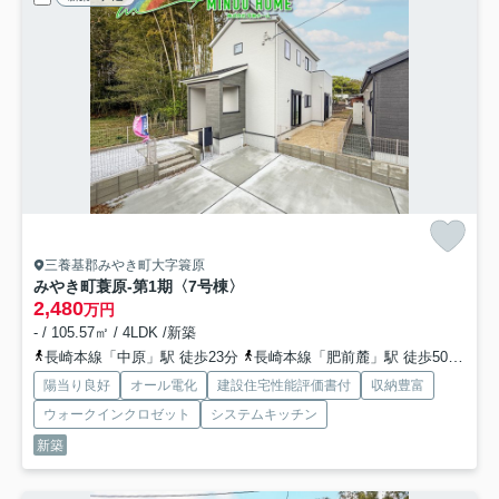
三養基郡みやき町大字簑原
みやき町蓑原-第1期
〈7号棟〉
2,480
万円
- / 105.57㎡ / 4LDK /新築
長崎本線「中原」駅 徒歩23分
長崎本線「肥前麓」駅 徒歩50分
鹿
陽当り良好
オール電化
建設住宅性能評価書付
収納豊富
ウォークインクロゼット
システムキッチン
新築