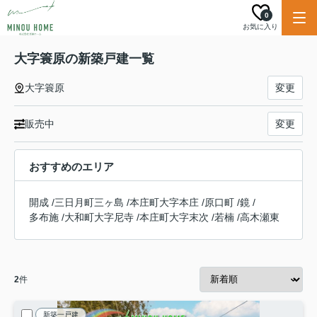
0
お気に入り
大字簑原の新築戸建一覧
大字簑原
変更
販売中
変更
おすすめのエリア
開成
/
三日月町三ヶ島
/
本庄町大字本庄
/
原口町
/
鏡
/
多布施
/
大和町大字尼寺
/
本庄町大字末次
/
若楠
/
高木瀬東
2
件
新築一戸建