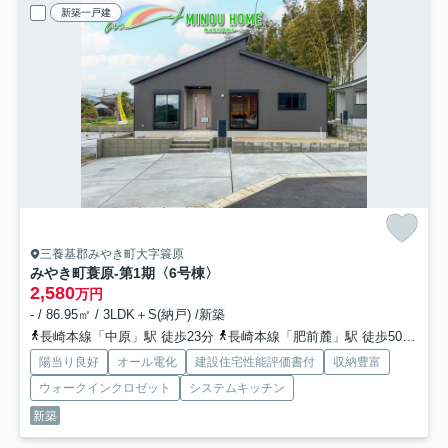
新築一戸建
三養基郡みやき町大字簑原
みやき町蓑原-第1期
〈6号棟〉
2,580
万円
- / 86.95㎡ / 3LDK＋S(納戸) /新築
長崎本線「中原」駅 徒歩23分
長崎本線「肥前麓」駅 徒歩50分
鹿
陽当り良好
オール電化
建設住宅性能評価書付
収納豊富
ウォークインクロゼット
システムキッチン
新築