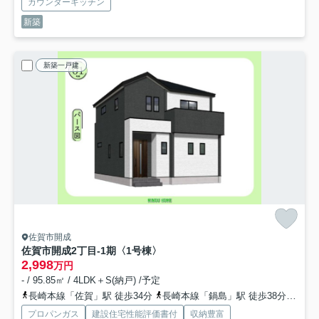
カウンターキッチン
新築
新築一戸建
佐賀市開成
佐賀市開成2丁目‐1期
〈1号棟〉
2,998
万円
- / 95.85㎡ / 4LDK＋S(納戸) /予定
長崎本線「佐賀」駅 徒歩34分
長崎本線「鍋島」駅 徒歩38分
長崎
プロパンガス
建設住宅性能評価書付
収納豊富