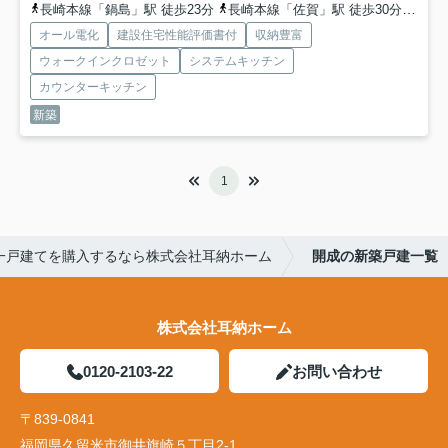
長崎本線「鍋島」駅 徒歩23分
長崎本線「佐賀」駅 徒歩30分
長崎
オール電化
建設住宅性能評価書付
収納豊富
ウォークインクロゼット
システムキッチン
カウンターキッチン
新築
1
一戸建てを購入するなら株式会社耳納ホーム
開成の新築戸建一覧
株式会社耳納ホーム
0120-2103-22
お問い合わせ
〒839-0841
福岡県久留米市御井旗崎５丁目2-1