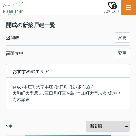
0
お気に入り
開成の新築戸建一覧
開成
変更
販売中
変更
おすすめのエリア
開成
/
本庄町大字本庄
/
原口町
/
鏡
/
多布施
/
大和町大字尼寺
/
三日月町三ヶ島
/
本庄町大字末次
/
若楠
/
高木瀬東
5
件