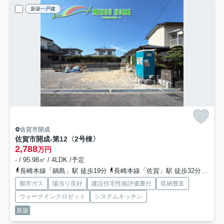
新築一戸建
佐賀市開成
佐賀市開成-第12
〈2号棟〉
2,788
万円
- / 95.98㎡ / 4LDK /予定
長崎本線「鍋島」駅 徒歩19分
長崎本線「佐賀」駅 徒歩32分
長崎
都市ガス
陽当り良好
建設住宅性能評価書付
収納豊富
ウォークインクロゼット
システムキッチン
新築