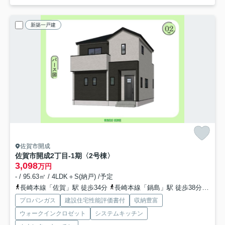
新築一戸建
佐賀市開成
佐賀市開成2丁目‐1期
〈2号棟〉
3,098
万円
- / 95.63㎡ / 4LDK＋S(納戸) /予定
長崎本線「佐賀」駅 徒歩34分
長崎本線「鍋島」駅 徒歩38分
長崎
プロパンガス
建設住宅性能評価書付
収納豊富
ウォークインクロゼット
システムキッチン