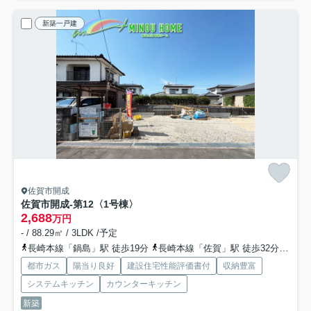
新築一戸建
佐賀市開成
佐賀市開成-第12
〈1号棟〉
2,688
万円
- / 88.29㎡ / 3LDK /予定
長崎本線「鍋島」駅 徒歩19分
長崎本線「佐賀」駅 徒歩32分
長崎
都市ガス
陽当り良好
建設住宅性能評価書付
収納豊富
システムキッチン
カウンターキッチン
新築