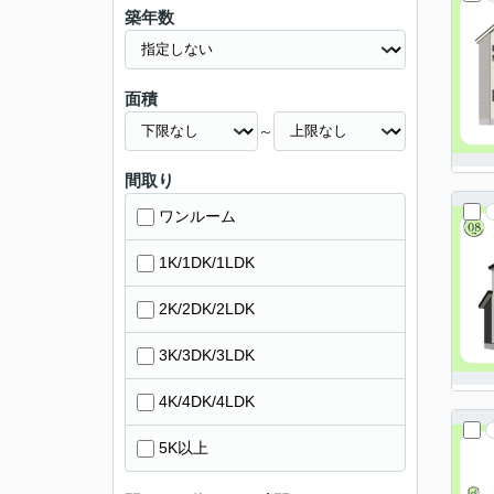
築年数
面積
～
間取り
ワンルーム
1K/1DK/1LDK
2K/2DK/2LDK
3K/3DK/3LDK
4K/4DK/4LDK
5K以上