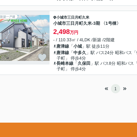
新築一戸建
小城市
三日月町久米
小城市三日月町久米-3期 〈1号棟〉
2,498
万円
- / 110.33㎡ / 4LDK /新築 /2階建
唐津線
「
小城
」駅 徒歩11分
唐津線
「
中多久
」駅 バス24分 昭和バス
子町」 停歩4分
長崎本線
「
久保田
」駅 バス8分 昭和バス
子町」 停歩4分
1