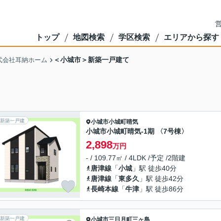
営
トップ
地図検索
学区検索
エリアから探す
＜小城市＞新築一戸建て
式会社耳納ホーム
新築一戸建
小城市
小城町晴気
小城市小城町晴気-1期 〈7号棟〉
2,898
万円
- / 109.77㎡ / 4LDK /予定 /2階建
唐津線
「
小城
」駅 徒歩40分
唐津線
「
東多久
」駅 徒歩42分
長崎本線
「
牛津
」駅 徒歩86分
新築一戸建
小城市
三日月町三ヶ島