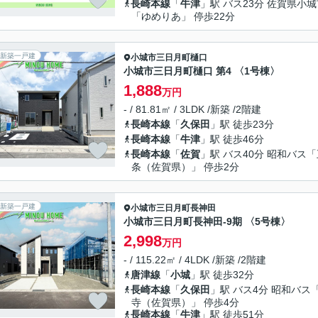
長崎本線
「
牛津
」駅 バス23分 佐賀県小
「ゆめりあ」 停歩22分
新築一戸建
小城市
三日月町樋口
小城市三日月町樋口 第4 〈1号棟〉
1,888
万円
- / 81.81㎡ / 3LDK /新築 /2階建
長崎本線
「
久保田
」駅 徒歩23分
長崎本線
「
牛津
」駅 徒歩46分
長崎本線
「
佐賀
」駅 バス40分 昭和バス
条（佐賀県）」 停歩2分
新築一戸建
小城市
三日月町長神田
小城市三日月町長神田-9期 〈5号棟〉
2,998
万円
- / 115.22㎡ / 4LDK /新築 /2階建
唐津線
「
小城
」駅 徒歩32分
長崎本線
「
久保田
」駅 バス4分 昭和バス
寺（佐賀県）」 停歩4分
長崎本線
「
牛津
」駅 徒歩51分