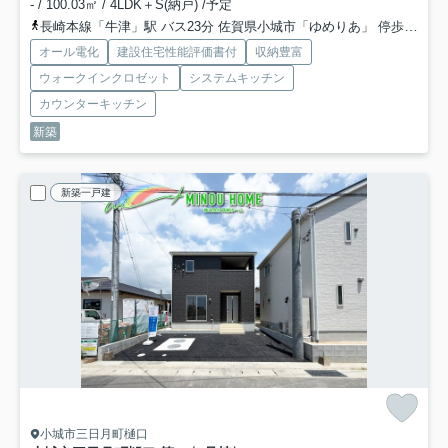
- / 100.03㎡ / 4LDK＋S(納戸) /予定
長崎本線「牛津」駅 バス23分 佐賀県小城市「ゆめりあ」 停歩22分
オール電化
建設住宅性能評価書付
収納豊富
ウォークインクロゼット
システムキッチン
カウンターキッチン
新築
新築一戸建
小城市三日月町樋口