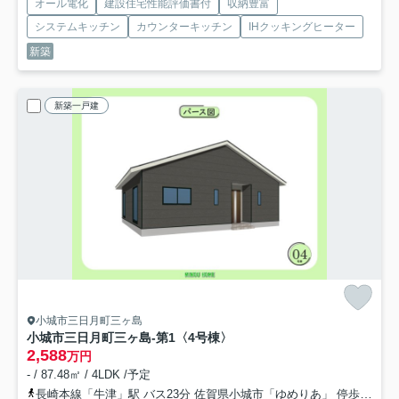
オール電化
建設住宅性能評価書付
収納豊富
システムキッチン
カウンターキッチン
IHクッキングヒーター
新築
新築一戸建
小城市三日月町三ヶ島
小城市三日月町三ヶ島-第1
〈4号棟〉
2,588
万円
- / 87.48㎡ / 4LDK /予定
長崎本線「牛津」駅 バス23分 佐賀県小城市「ゆめりあ」 停歩22分