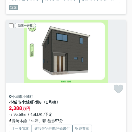
新築
新築一戸建
小城市小城町
小城市小城町-第6
〈1号棟〉
2,388
万円
- / 95.58㎡ / 4SLDK /予定
長崎本線「牛津」駅 徒歩57分
オール電化
建設住宅性能評価書付
収納豊富