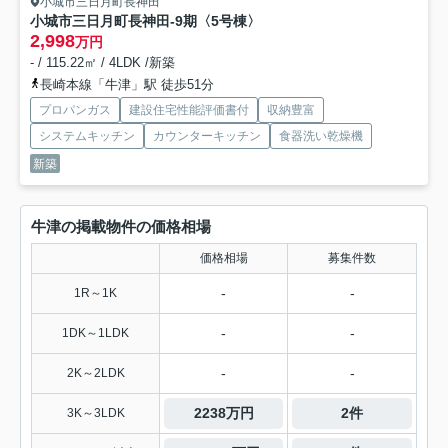
小城市三日月町長神田
小城市三日月町長神田-9期
〈5号棟〉
2,998
万円
- / 115.22㎡ / 4LDK /新築
長崎本線「牛津」駅 徒歩51分
プロパンガス
建設住宅性能評価書付
収納豊富
システムキッチン
カウンターキッチン
食器洗い乾燥機
新築
牛津の掲載物件の価格相場
価格相場
募集件数
-
-
1R～1K
-
-
1DK～1LDK
-
-
2K～2LDK
2238万円
2件
3K～3LDK