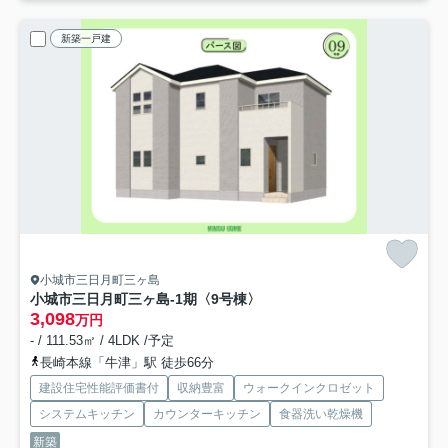
新築一戸建
小城市三日月町三ヶ島
小城市三日月町三ヶ島-1期
〈9号棟〉
3,098
万円
- / 111.53㎡ / 4LDK /予定
長崎本線「牛津」駅 徒歩66分
建設住宅性能評価書付
収納豊富
ウォークインクロゼット
システムキッチン
カウンターキッチン
食器洗い乾燥機
新築