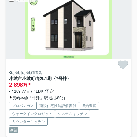
小城市小城町晴気
小城市小城町晴気-1期
〈7号棟〉
2,898
万円
- / 109.77㎡ / 4LDK /予定
長崎本線「牛津」駅 徒歩86分
プロパンガス
建設住宅性能評価書付
収納豊富
ウォークインクロゼット
システムキッチン
カウンターキッチン
新築