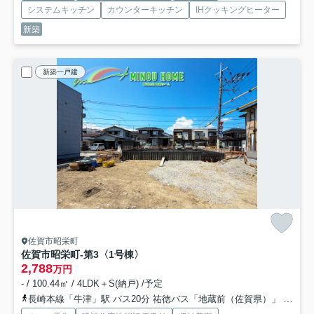
システムキッチン
カウンターキッチン
IHクッキングヒーター
新築
新築一戸建
佐賀市昭栄町
佐賀市昭栄町-第3
〈1号棟〉
2,788
万円
- / 100.44㎡ / 4LDK＋S(納戸) /予定
長崎本線「牛津」駅 バス20分 祐徳バス「地蔵前（佐賀県）」 停歩9分