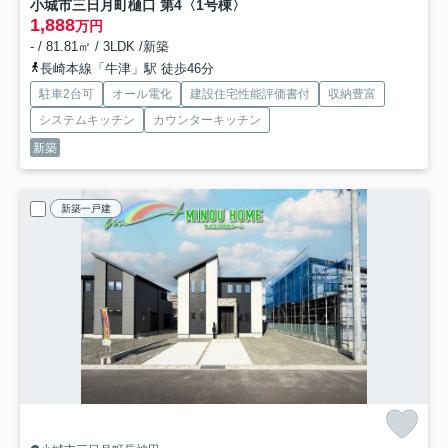
小城市三日月町樋口 第4
〈1号棟〉
1,888
万円
- / 81.81㎡ / 3LDK /新築
長崎本線「牛津」駅 徒歩46分
駐車2台可
オール電化
建設住宅性能評価書付
収納豊富
システムキッチン
カウンターキッチン
新築
新築一戸建