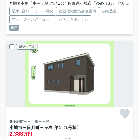
長崎本線「牛津」駅 バス23分 佐賀県小城市「ゆめりあ」 停歩22分
駐車2台可
オール電化
建設住宅性能評価書付
収納豊富
ウォークインクロゼット
システムキッチン
新築
新築一戸建
小城市三日月町三ヶ島
小城市三日月町三ヶ島-第1
〈1号棟〉
2,388
万円