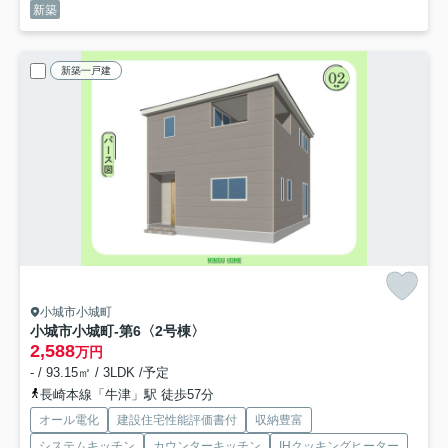
新築
新築一戸建
小城市小城町
小城市小城町-第6
〈2号棟〉
2,588
万円
- / 93.15㎡ / 3LDK /予定
長崎本線「牛津」駅 徒歩57分
オール電化
建設住宅性能評価書付
収納豊富
システムキッチン
カウンターキッチン
IHクッキングヒーター