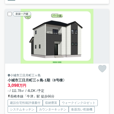
新築一戸建
小城市三日月町三ヶ島
小城市三日月町三ヶ島-1期
〈8号棟〉
3,098
万円
- / 111.78㎡ / 4LDK /予定
長崎本線「牛津」駅 徒歩66分
建設住宅性能評価書付
収納豊富
ウォークインクロゼット
システムキッチン
カウンターキッチン
食器洗い乾燥機