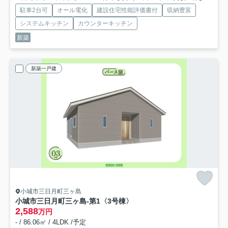
駐車2台可
オール電化
建設住宅性能評価書付
収納豊富
システムキッチン
カウンターキッチン
新築
新築一戸建
小城市三日月町三ヶ島
小城市三日月町三ヶ島-第1
〈3号棟〉
2,588
万円
- / 86.06㎡ / 4LDK /予定