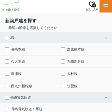
0
お気に入り
新築戸建を探す
ご希望の沿線を選択してください
JR
長崎本線
鹿児島本線
久大本線
九州新幹線
唐津線
大村線
西九州新幹線
筑肥線
長崎電気軌道
長崎電気軌道１系統