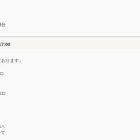
3分
7:00
ております」
□
□□
い。
せて