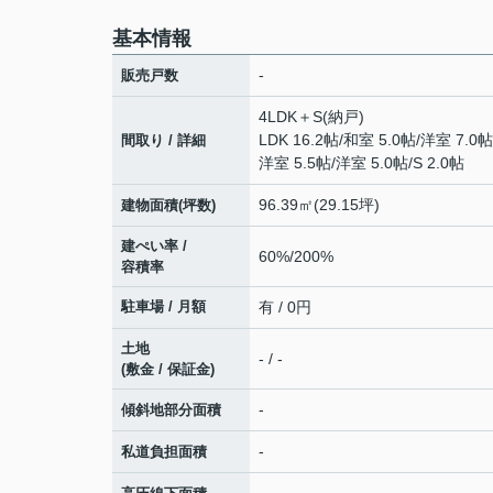
基本情報
-
販売戸数
4LDK＋S(納戸)
LDK 16.2帖
/
和室 5.0帖
/
洋室 7.0帖
間取り / 詳細
洋室 5.5帖
/
洋室 5.0帖
/
S 2.0帖
96.39㎡(29.15坪)
建物面積(坪数)
建ぺい率 /
60%/200%
容積率
駐車場 / 月額
有 / 0円
土地
- / -
(敷金 / 保証金)
-
傾斜地部分面積
-
私道負担面積