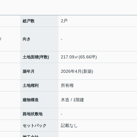
2戸
総戸数
/
-
向き
217.09㎡(65.66坪)
土地面積(坪数)
2026年4月(新築)
築年月
所有権
土地権利
木造 / 1階建
建物構造
-
路地状敷地
記載なし
セットバック