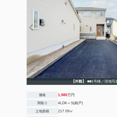
【外観】
■■1号棟／現地写
1,980
万円
価格
4LDK＋S(納戸)
間取り
217.09㎡
土地面積