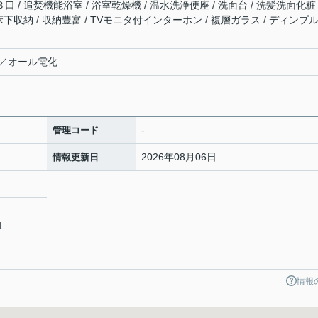
口 / 追焚機能浴室 / 浴室乾燥機 / 温水洗浄便座 / 洗面台 / 洗髪洗面化粧
 床下収納 / 収納豊富 / TVモニタ付インターホン / 複層ガラス / ディンプ
／オール電化
-
管理コード
2026年08月06日
情報更新日
1
情報