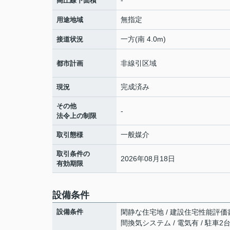
-
高圧線下面積
無指定
用途地域
一方(南 4.0m)
接道状況
非線引区域
都市計画
完成済み
現況
その他
-
法令上の制限
一般媒介
取引態様
取引条件の
2026年08月18日
有効期限
設備条件
設備条件
閑静な住宅地 / 建設住宅性能評価書付 
間換気システム / 電気有 / 駐車2