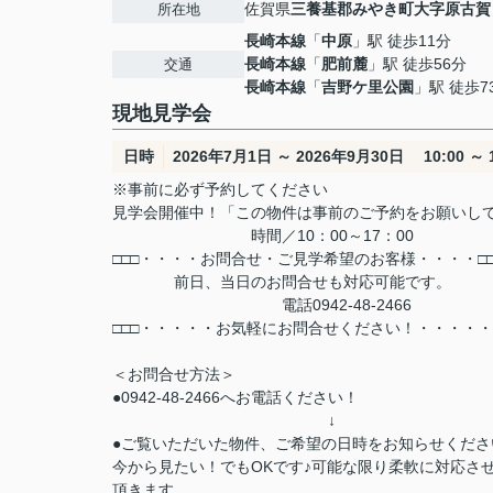
佐賀県
三養基郡みやき町
大字原古賀
所在地
長崎本線
「
中原
」駅 徒歩11分
長崎本線
「
肥前麓
」駅 徒歩56分
交通
長崎本線
「
吉野ケ里公園
」駅 徒歩7
現地見学会
日時
2026年7月1日 ～ 2026年9月30日 10:00 ～ 1
※事前に必ず予約してください
見学会開催中！「この物件は事前のご予約をお願いし
時間／10：00～17：00
□□□・・・・お問合せ・ご見学希望のお客様・・・・□□
前日、当日のお問合せも対応可能です。
電話0942-48-2466
□□□・・・・・お気軽にお問合せください！・・・・・
＜お問合せ方法＞
●0942-48-2466へお電話ください！
↓
●ご覧いただいた物件、ご希望の日時をお知らせくださ
今から見たい！でもOKです♪可能な限り柔軟に対応さ
頂きます。