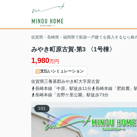
佐賀県・長崎県・福岡県で新築一戸建てを購入するなら株
みやき町原古賀-第3 〈1号棟〉
1,980
万円
支払いシミュレーション
佐賀県
三養基郡みやき町
大字原古賀
長崎本線「中原」駅徒歩11分
長崎本線「肥前麓」駅
長崎本線「吉野ケ里公園」駅徒歩73分
1
/
31