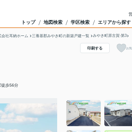
営
トップ
地図検索
学区検索
エリアから探す
みやき町原古賀-第3
式会社耳納ホーム
三養基郡みやき町の新築戸建一覧
印刷する
お気
徒歩56分