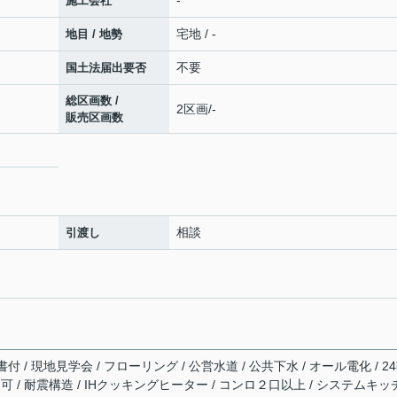
-
施工会社
宅地 / -
地目 / 地勢
不要
国土法届出要否
総区画数 /
2区画/-
販売区画数
相談
引渡し
/ 現地見学会 / フローリング / 公営水道 / 公共下水 / オール電化 / 2
台可 / 耐震構造 / IHクッキングヒーター / コンロ２口以上 / システムキッ