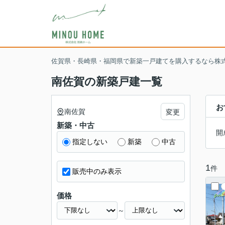
佐賀県・長崎県・福岡県で新築一戸建てを購入するなら株
南佐賀の新築戸建一覧
お
南佐賀
変更
新築・中古
開
指定しない
新築
中古
1
件
販売中のみ表示
価格
～