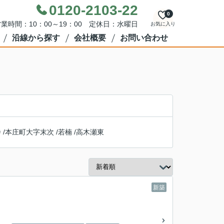
0120-2103-22
0
業時間：10：00～19：00 定休日：水曜日
お気に入り
沿線から探す
会社概要
お問い合わせ
寺
/
本庄町大字末次
/
若楠
/
高木瀬東
新築