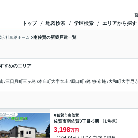
営
トップ
地図検索
学区検索
エリアから探す
南佐賀の新築戸建一覧
式会社耳納ホーム
すすめのエリア
成
/
三日月町三ヶ島
/
本庄町大字本庄
/
原口町
/
鏡
/
多布施
/
大和町大字尼
新築一戸建
佐賀市
南佐賀
佐賀市南佐賀3丁目-3期 〈1号棟〉
3,198
万円
- / 104.34㎡ / 4LDK /新築 /1階建