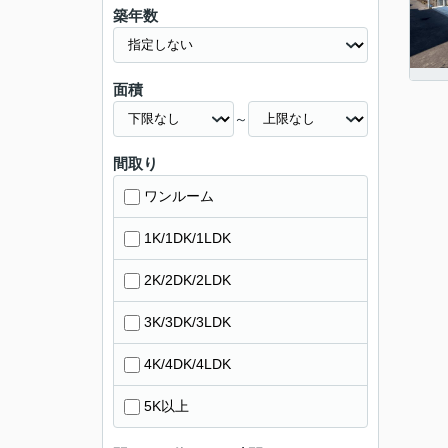
築年数
面積
～
間取り
ワンルーム
1K/1DK/1LDK
2K/2DK/2LDK
3K/3DK/3LDK
4K/4DK/4LDK
5K以上