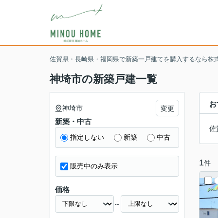
佐賀県・長崎県・福岡県で新築一戸建てを購入するなら株
神埼市の新築戸建一覧
お
神埼市
変更
新築・中古
佐
指定しない
新築
中古
1
件
販売中のみ表示
価格
～