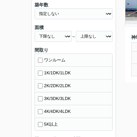
築年数
面積
～
神
間取り
ワンルーム
1K/1DK/1LDK
2K/2DK/2LDK
3K/3DK/3LDK
4K/4DK/4LDK
5K以上