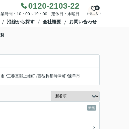
0120-2103-22
0
業時間：10：00～19：00 定休日：水曜日
お気に入り
沿線から探す
会社概要
お問い合わせ
一覧
埼市
/
三養基郡上峰町
/
西彼杵郡時津町
/
諫早市
新築