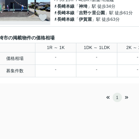
長崎本線
「
神埼
」駅 徒歩34分
長崎本線
「
吉野ケ里公園
」駅 徒歩61分
長崎本線
「
伊賀屋
」駅 徒歩63分
埼市の掲載物件の価格相場
1R ～ 1K
1DK ～ 1LDK
2K ～ 
-
-
-
価格相場
-
-
-
募集件数
1