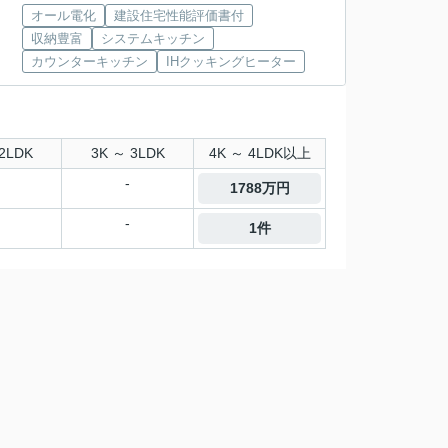
オール電化
建設住宅性能評価書付
収納豊富
システムキッチン
カウンターキッチン
IHクッキングヒーター
2LDK
3K ～ 3LDK
4K ～ 4LDK以上
-
1788万円
-
1件