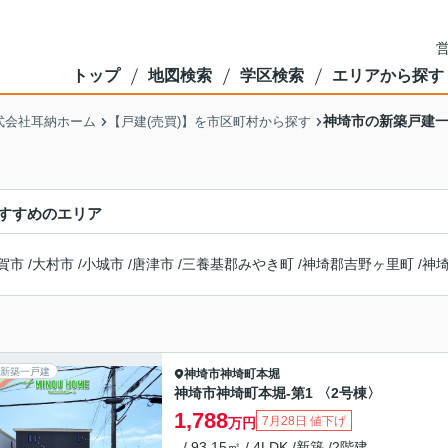
営
トップ
地図検索
学区検索
エリアから探す
神埼市の新築戸建
式会社耳納ホーム
【戸建(売買)】を市区町村から探す
すすめのエリア
賀市
/
大村市
/
小城市
/
唐津市
/
三養基郡みやき町
/
神埼郡吉野ヶ里町
/
神
新築一戸建
神埼市
神埼町本堀
神埼市神埼町本堀-第1 〈2号棟〉
1,788
7月28日 値下げ
万円
- / 93.15㎡ / 4LDK /新築 /2階建