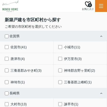
0
お気に入り
新築戸建を市区町村から探す
ご希望の市区町村を選択してください
佐賀県
佐賀市(41)
小城市(11)
唐津市(4)
伊万里市(3)
三養基郡みやき町(3)
神埼郡吉野ヶ里町(2)
神埼市(1)
三養基郡上峰町(1)
長崎県
大村市(13)
諫早市(1)