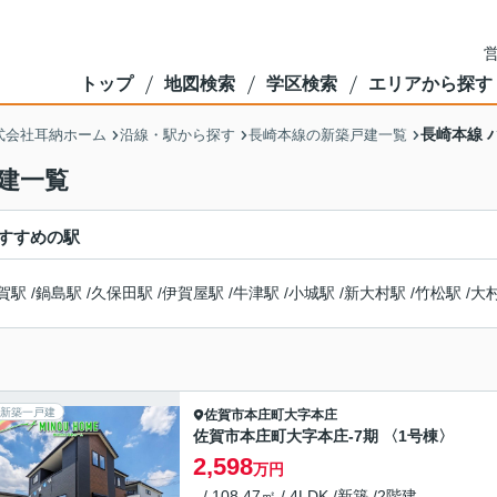
営
トップ
地図検索
学区検索
エリアから探す
長崎本線 
式会社耳納ホーム
沿線・駅から探す
長崎本線の新築戸建一覧
建一覧
すすめの駅
賀駅
/
鍋島駅
/
久保田駅
/
伊賀屋駅
/
牛津駅
/
小城駅
/
新大村駅
/
竹松駅
/
大
新築一戸建
佐賀市
本庄町大字本庄
佐賀市本庄町大字本庄-7期 〈1号棟〉
2,598
万円
- / 108.47㎡ / 4LDK /新築 /2階建