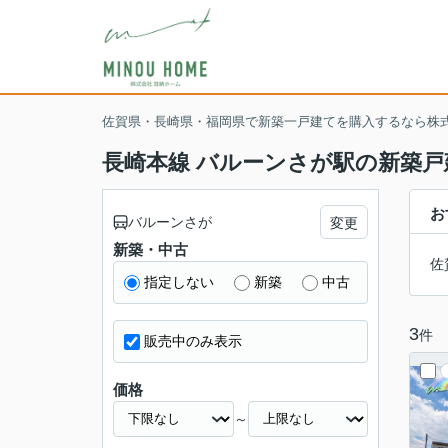
佐賀県・長崎県・福岡県で新築一戸建てを購入するなら株
長崎本線 バルーンさが駅の新築戸
お
バルーンさが
変更
新築・中古
佐
指定しない
新築
中古
3
件
販売中のみ表示
価格
～