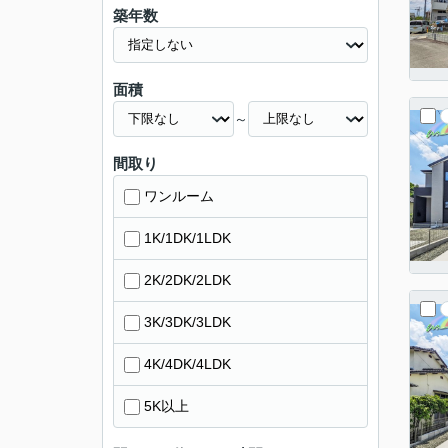
築年数
面積
～
間取り
ワンルーム
1K/1DK/1LDK
2K/2DK/2LDK
3K/3DK/3LDK
4K/4DK/4LDK
5K以上