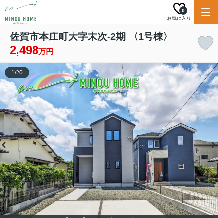
0
お気に入り
佐賀市本庄町大字末次-2期 〈1号棟〉
2,498
万円
1
/
20