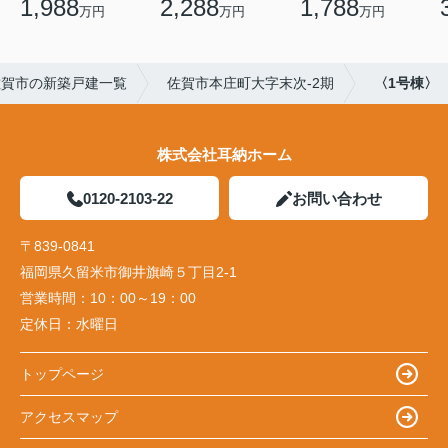
1,988
2,288
1,788
万円
万円
万円
佐賀市の新築戸建一覧
佐賀市本庄町大字末次-2期
〈1号棟〉
株式会社耳納ホーム
0120-2103-22
お問い合わせ
〒839-0841
福岡県久留米市御井旗崎５丁目2-1
営業時間：
10：00～19：00
定休日：
水曜日
トップページ
アクセスマップ