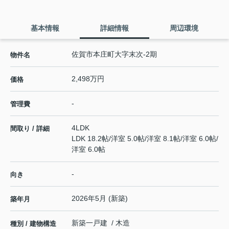
基本情報
詳細情報
周辺環境
佐賀市本庄町大字末次-2期
物件名
2,498万円
価格
-
管理費
4LDK
間取り / 詳細
LDK 18.2帖
/
洋室 5.0帖
/
洋室 8.1帖
/
洋室 6.0帖
/
洋室 6.0帖
-
向き
2026年5月 (新築)
築年月
新築一戸建 / 木造
種別 / 建物構造