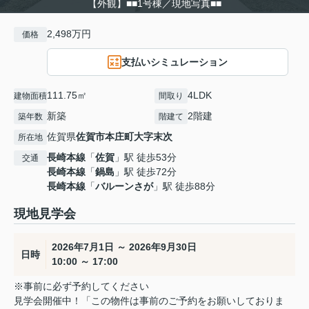
【外観】■■1号棟／現地写真■■
2,498万円
価格
支払いシミュレーション
111.75㎡
4LDK
建物面積
間取り
新築
2階建
築年数
階建て
佐賀県
佐賀市
本庄町大字末次
所在地
長崎本線
「
佐賀
」駅 徒歩53分
交通
長崎本線
「
鍋島
」駅 徒歩72分
長崎本線
「
バルーンさが
」駅 徒歩88分
現地見学会
2026年7月1日 ～ 2026年9月30日
日時
10:00 ～ 17:00
※事前に必ず予約してください
見学会開催中！「この物件は事前のご予約をお願いしておりま