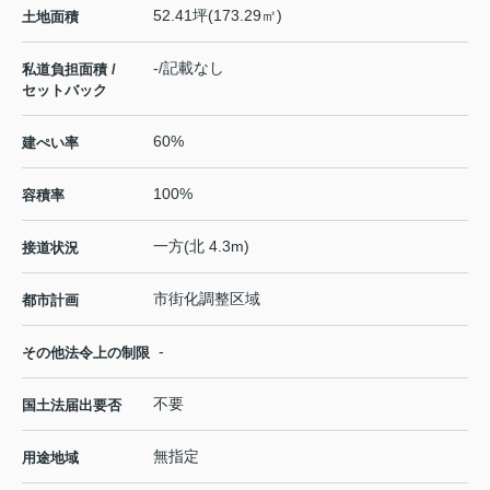
52.41坪(173.29㎡)
土地面積
-/記載なし
私道負担面積 /
セットバック
60%
建ぺい率
100%
容積率
一方(北 4.3m)
接道状況
市街化調整区域
都市計画
-
その他法令上の制限
不要
国土法届出要否
無指定
用途地域