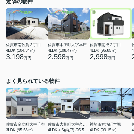
近隣の物件
佐賀市南佐賀３丁目
佐賀市本庄町大字本庄
佐賀市開成２丁目
4LDK (104.34㎡)
4LDK (108.47㎡)
4LDK (95.85㎡)
4
3,198
2,598
2,998
万円
万円
万円
よく見られている物件
佐賀市金立町大字千布
佐賀市大和町大字久池井
神埼市神埼町本堀
3LDK (95.58㎡)
4LDK＋S(納戸) (95.58㎡)
4LDK (93.15㎡)
4