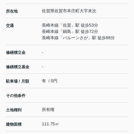
佐賀県
佐賀市
本庄町大字末次
所在地
長崎本線
「
佐賀
」駅 徒歩53分
交通
長崎本線
「
鍋島
」駅 徒歩72分
長崎本線
「
バルーンさが
」駅 徒歩88分
-
修繕積立金
-
修繕積立基金
有 / 0円
駐車場 / 月額
その他条件
所有権
土地権利
111.75㎡
建物面積