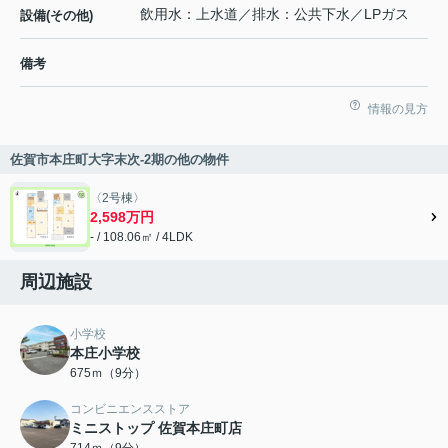
飲用水：上水道／排水：公共下水／LPガス
設備(その他)
備考
情報の見方
佐賀市本庄町大字末次-2期の他の物件
〈2号棟〉
2,598万円
- / 108.06㎡ / 4LDK
周辺施設
小学校
本庄小学校
675ｍ（9分）
コンビニエンスストア
ミニストップ 佐賀本庄町店