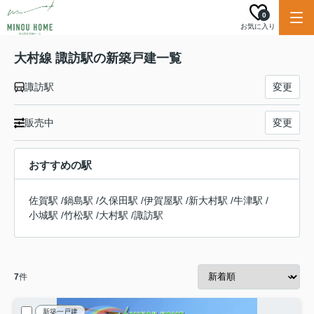
0
お気に入り
大村線 諏訪駅の新築戸建一覧
諏訪駅
変更
販売中
変更
おすすめの駅
佐賀駅
/
鍋島駅
/
久保田駅
/
伊賀屋駅
/
新大村駅
/
牛津駅
/
小城駅
/
竹松駅
/
大村駅
/
諏訪駅
7
件
新築一戸建