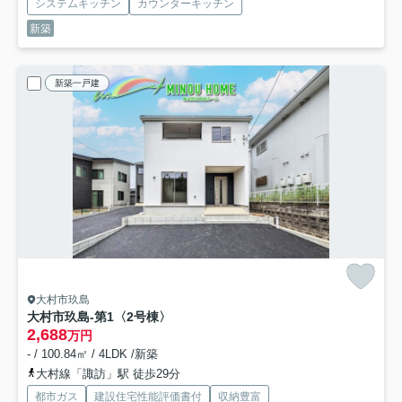
システムキッチン
カウンターキッチン
新築
新築一戸建
大村市玖島
大村市玖島-第1
〈2号棟〉
2,688
万円
- / 100.84㎡ / 4LDK /新築
大村線「諏訪」駅 徒歩29分
都市ガス
建設住宅性能評価書付
収納豊富