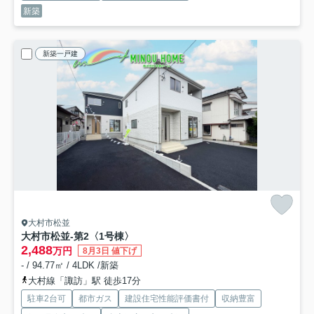
新築
新築一戸建
大村市松並
大村市松並-第2
〈1号棟〉
2,488
万円
8月3日 値下げ
- / 94.77㎡ / 4LDK /新築
大村線「諏訪」駅 徒歩17分
駐車2台可
都市ガス
建設住宅性能評価書付
収納豊富