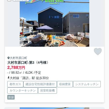
大村市原口町
大村市原口町-第3
〈4号棟〉
2,788
万円
- / 98.82㎡ / 4LDK /予定
大村線「諏訪」駅 徒歩30分
都市ガス
建設住宅性能評価書付
収納豊富
システムキッチン
カウンターキッチン
浴室乾燥機
新築