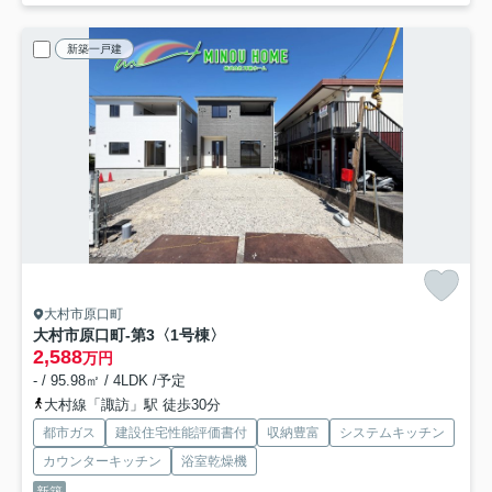
新築一戸建
大村市原口町
大村市原口町-第3
〈1号棟〉
2,588
万円
- / 95.98㎡ / 4LDK /予定
大村線「諏訪」駅 徒歩30分
都市ガス
建設住宅性能評価書付
収納豊富
システムキッチン
カウンターキッチン
浴室乾燥機