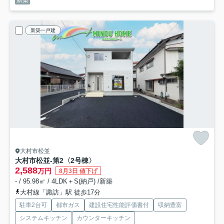
新築
新築一戸建
大村市松並
大村市松並-第2
〈2号棟〉
2,588
万円
8月3日 値下げ
- / 95.98㎡ / 4LDK＋S(納戸) /新築
大村線「諏訪」駅 徒歩17分
駐車2台可
都市ガス
建設住宅性能評価書付
収納豊富
システムキッチン
カウンターキッチン