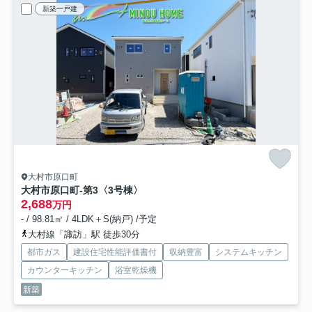
新築一戸建
大村市原口町
大村市原口町-第3
〈3号棟〉
2,688
万円
- / 98.81㎡ / 4LDK＋S(納戸) /予定
大村線「諏訪」駅 徒歩30分
都市ガス
建設住宅性能評価書付
収納豊富
システムキッチン
カウンターキッチン
浴室乾燥機
新築