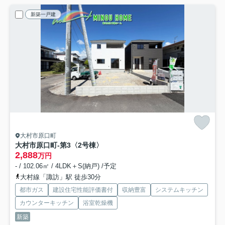
新築一戸建
大村市原口町
大村市原口町-第3
〈2号棟〉
2,888
万円
- / 102.06㎡ / 4LDK＋S(納戸) /予定
大村線「諏訪」駅 徒歩30分
都市ガス
建設住宅性能評価書付
収納豊富
システムキッチン
カウンターキッチン
浴室乾燥機
新築