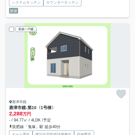
システムキッチン
カウンターキッチン
新築
新築一戸建
唐津市鏡
唐津市鏡-第10
〈1号棟〉
2,288
万円
- / 94.77㎡ / 4LDK /予定
筑肥線「鬼塚」駅 徒歩40分
オール電化
建設住宅性能評価書付
収納豊富