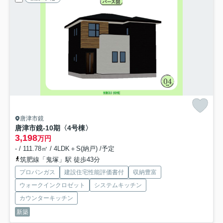
唐津市鏡
唐津市鏡-10期
〈4号棟〉
3,198
万円
- / 111.78㎡ / 4LDK＋S(納戸) /予定
筑肥線「鬼塚」駅 徒歩43分
プロパンガス
建設住宅性能評価書付
収納豊富
ウォークインクロゼット
システムキッチン
カウンターキッチン
新築