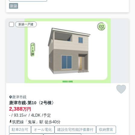
新築
新築一戸建
唐津市鏡
唐津市鏡-第10
〈2号棟〉
2,388
万円
- / 93.15㎡ / 4LDK /予定
筑肥線「鬼塚」駅 徒歩40分
駐車2台可
オール電化
建設住宅性能評価書付
収納豊富