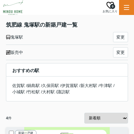
0
お気に入り
筑肥線 鬼塚駅の新築戸建一覧
鬼塚駅
変更
販売中
変更
おすすめの駅
佐賀駅
/
鍋島駅
/
久保田駅
/
伊賀屋駅
/
新大村駅
/
牛津駅
/
小城駅
/
竹松駅
/
大村駅
/
諏訪駅
4
件
新築一戸建