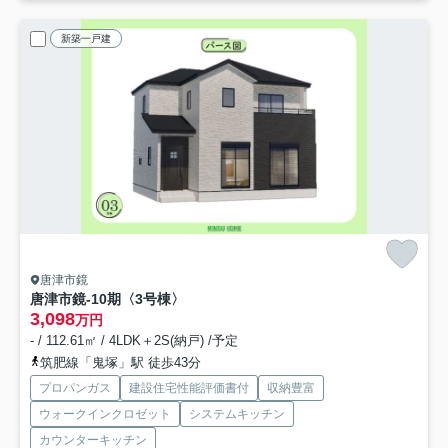
新築一戸建
唐津市鏡
唐津市鏡-10期
〈3号棟〉
3,098
万円
- / 112.61㎡ / 4LDK＋2S(納戸) /予定
筑肥線「鬼塚」駅 徒歩43分
プロパンガス
建設住宅性能評価書付
収納豊富
ウォークインクロゼット
システムキッチン
カウンターキッチン