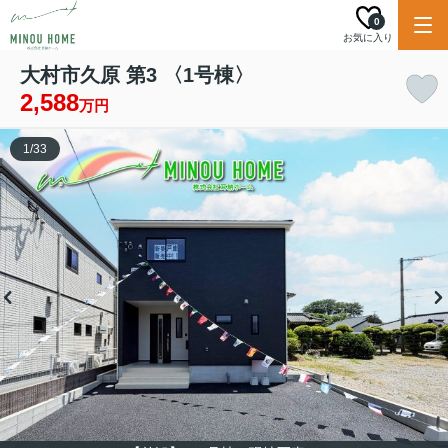
0
お気に入り
大村市久原 第3 〈1号棟〉
2,588
万円
1
/
33