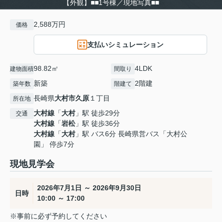
【外観】■■1号棟／現地写真■■
2,588万円
価格
支払いシミュレーション
98.82㎡
4LDK
建物面積
間取り
新築
2階建
築年数
階建て
長崎県
大村市
久原
１丁目
所在地
大村線
「
大村
」駅 徒歩29分
交通
大村線
「
岩松
」駅 徒歩36分
大村線
「
大村
」駅 バス6分 長崎県営バス「大村公
園」 停歩7分
現地見学会
2026年7月1日 ～ 2026年9月30日
日時
10:00 ～ 17:00
※事前に必ず予約してください