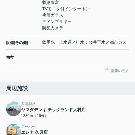
収納豊富
TVモニタ付インターホン
複層ガラス
ディンプルキー
防犯カメラ
飲用水：上水道／排水：公共下水／都市ガス
設備(その他)
備考
情報の見方
周辺施設
家電製品
ヤマダデンキ テックランド大村店
1280ｍ（16分）
スーパー
エレナ 久原店