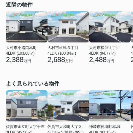
近隣の物件
大村市小路口本町
大村市玖島３丁目
大村市松並１丁目
4LDK (103.68㎡)
4LDK (100.84㎡)
4LDK (94.77㎡)
4
2,388
2,688
2,488
万円
万円
万円
よく見られている物件
佐賀市金立町大字千布
佐賀市大和町大字久池井
神埼市神埼町本堀
3LDK (95.58㎡)
4LDK＋S(納戸) (95.58㎡)
4LDK (93.15㎡)
4