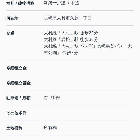
新築一戸建 / 木造
種別 / 建物構造
長崎県
大村市
久原
１丁目
所在地
大村線
「
大村
」駅 徒歩29分
交通
大村線
「
岩松
」駅 徒歩36分
大村線
「
大村
」駅 バス6分 長崎県営バス「大
村公園」 停歩7分
-
修繕積立金
-
修繕積立基金
有 / 0円
駐車場 / 月額
その他条件
所有権
土地権利