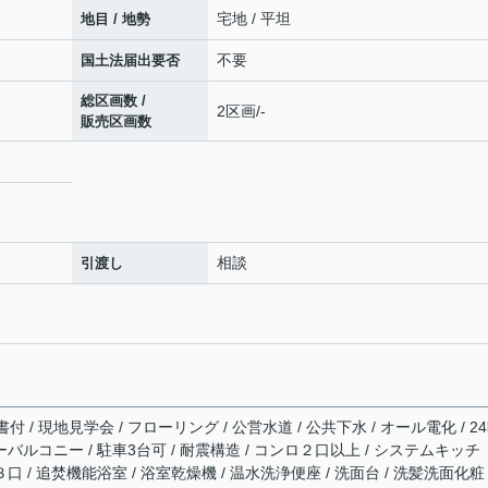
宅地 / 平坦
地目 / 地勢
不要
国土法届出要否
総区画数 /
2区画/-
販売区画数
相談
引渡し
/ 現地見学会 / フローリング / 公営水道 / 公共下水 / オール電化 / 2
ーバルコニー / 駐車3台可 / 耐震構造 / コンロ２口以上 / システムキッチ
口 / 追焚機能浴室 / 浴室乾燥機 / 温水洗浄便座 / 洗面台 / 洗髪洗面化粧