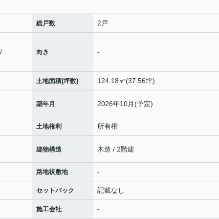
2戸
総戸数
/
-
向き
124.18㎡(37.56坪)
土地面積(坪数)
2026年10月(予定)
築年月
所有権
土地権利
木造 / 2階建
建物構造
-
路地状敷地
記載なし
セットバック
-
施工会社