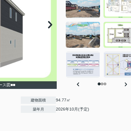
ース図■■
94.77㎡
建物面積
2026年10月(予定)
築年月