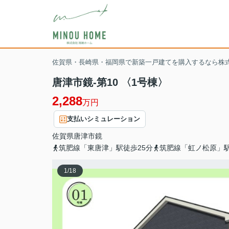
佐賀県・長崎県・福岡県で新築一戸建てを購入するなら株
唐津市鏡-第10 〈1号棟〉
2,288
万円
支払いシミュレーション
佐賀県
唐津市
鏡
筑肥線「東唐津」駅徒歩25分
筑肥線「虹ノ松原」駅
1
/
18