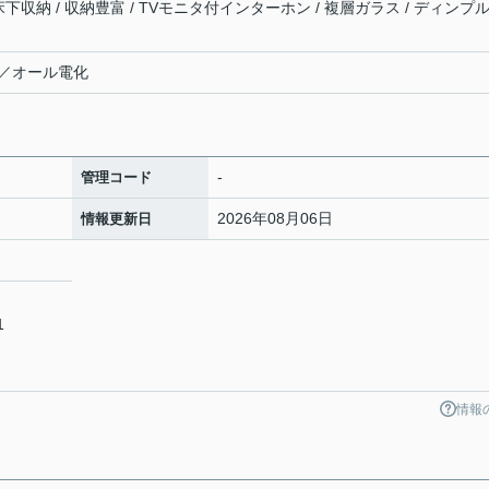
 床下収納 / 収納豊富 / TVモニタ付インターホン / 複層ガラス / ディンプ
／オール電化
-
管理コード
2026年08月06日
情報更新日
1
情報