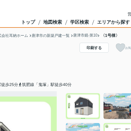
営
トップ
地図検索
学区検索
エリアから探す
唐津市鏡-第10
〈1号棟〉
式会社耳納ホーム
唐津市の新築戸建一覧
印刷する
お気
徒歩25分
筑肥線「鬼塚」駅徒歩40分