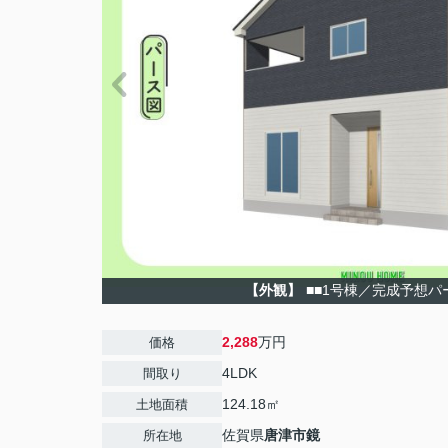
【外観】
■■1号棟／完成予想パ
2,288
万円
価格
4LDK
間取り
124.18㎡
土地面積
佐賀県
唐津市
鏡
所在地