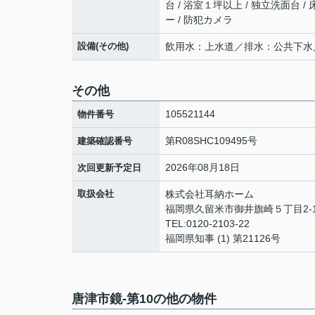
台 / 浴室１坪以上 / 独立洗面台 /
ー / 防犯カメラ
設備(その他)
飲用水：上水道／排水：公共下水
その他
105521144
物件番号
第R08SHC109495号
建築確認番号
2026年08月18日
次回更新予定日
取扱会社
株式会社耳納ホーム
福岡県久留米市御井旗崎５丁目2-
TEL:0120-2103-22
福岡県知事 (1) 第21126号
唐津市鏡-第10の他の物件