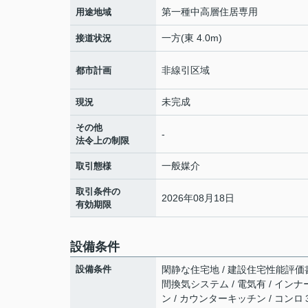
第一種中高層住居専用
用途地域
一方(東 4.0m)
接道状況
非線引区域
都市計画
未完成
現況
その他
-
法令上の制限
一般媒介
取引態様
取引条件の
2026年08月18日
有効期限
設備条件
設備条件
閑静な住宅地 / 建設住宅性能評価書付 
間換気システム / 電気有 / インナ
ン / カウンターキッチン / コンロ３