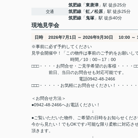
筑肥線
「
東唐津
」駅 徒歩25分
筑肥線
「
虹ノ松原
」駅 徒歩25分
交通
筑肥線
「
鬼塚
」駅 徒歩40分
現地見学会
日時
2026年7月1日 ～ 2026年9月30日 10:00 ～ 1
※事前に必ず予約してください
見学会開催中！「この物件は事前のご予約をお願いし
時間／10：00～17：00
□□□・・・・お問合せ・ご見学希望のお客様・・・・□□
前日、当日のお問合せも対応可能です。
電話0942-48-2466
□□□・・・・・お気軽にお問合せください！・・・・・
＜お問合せ方法＞
●0942-48-2466へお電話ください！
↓
●ご覧いただいた物件、ご希望の日時をお知らせくださ
今から見たい！でもOKです♪可能な限り柔軟に対応さ
頂きます。
↓