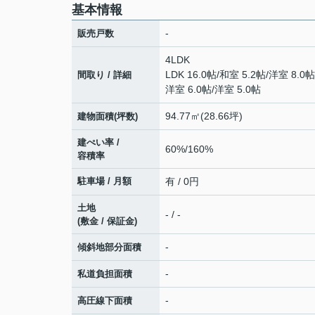
基本情報
-
販売戸数
4LDK
LDK 16.0帖
/
和室 5.2帖
/
洋室 8.0帖
間取り / 詳細
洋室 6.0帖
/
洋室 5.0帖
94.77㎡(28.66坪)
建物面積(坪数)
建ぺい率 /
60%/160%
容積率
駐車場 / 月額
有 / 0円
土地
- / -
(敷金 / 保証金)
-
傾斜地部分面積
-
私道負担面積
-
高圧線下面積