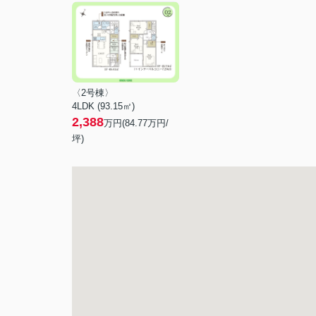
〈2号棟〉
4LDK (93.15㎡)
2,388
万円(
84.77
万円/
坪)