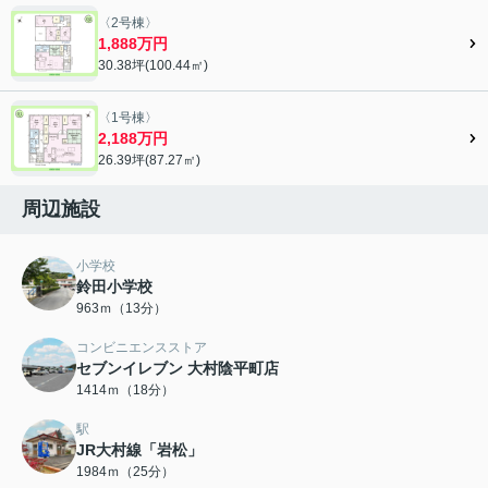
〈2号棟〉
1,888万円
30.38坪(100.44㎡)
〈1号棟〉
2,188万円
26.39坪(87.27㎡)
周辺施設
小学校
鈴田小学校
963ｍ（13分）
コンビニエンスストア
セブンイレブン 大村陰平町店
1414ｍ（18分）
駅
JR大村線「岩松」
1984ｍ（25分）