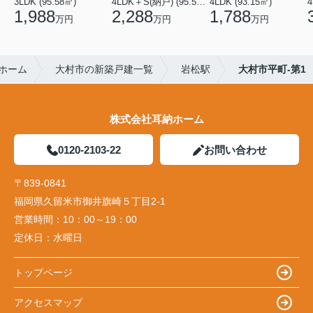
3LDK (95.58㎡)
4LDK＋S(納戸) (95.58㎡)
4LDK (93.15㎡)
4
1,988
2,288
1,788
万円
万円
万円
ホーム
大村市の新築戸建一覧
岩松駅
大村市平町-第1
株式会社耳納ホーム
0120-2103-22
お問い合わせ
〒839-0841
福岡県久留米市御井旗崎５丁目2-1
営業時間：
10：00～19：00
定休日：
水曜日
トップページ
アクセスマップ