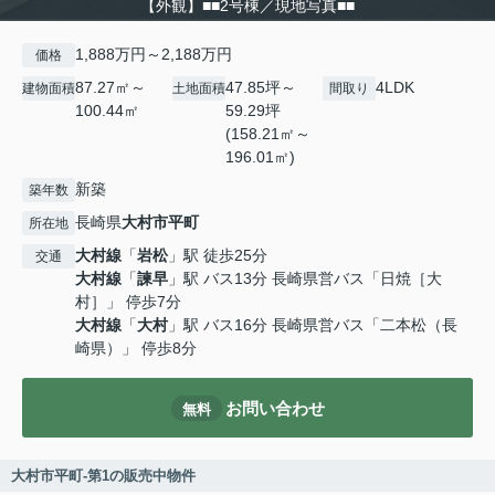
【外観】■■2号棟／現地写真■■
1,888万円～2,188万円
価格
87.27㎡～
47.85坪～
4LDK
建物面積
土地面積
間取り
100.44㎡
59.29坪
(158.21㎡～
196.01㎡)
新築
築年数
長崎県
大村市
平町
所在地
大村線
「
岩松
」駅 徒歩25分
交通
大村線
「
諫早
」駅 バス13分 長崎県営バス「日焼［大
村］」 停歩7分
大村線
「
大村
」駅 バス16分 長崎県営バス「二本松（長
崎県）」 停歩8分
お問い合わせ
無料
大村市平町-第1の販売中物件