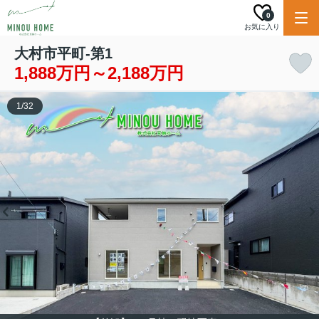
0
お気に入り
大村市平町-第1
1,888万円～2,188万円
1
/
32