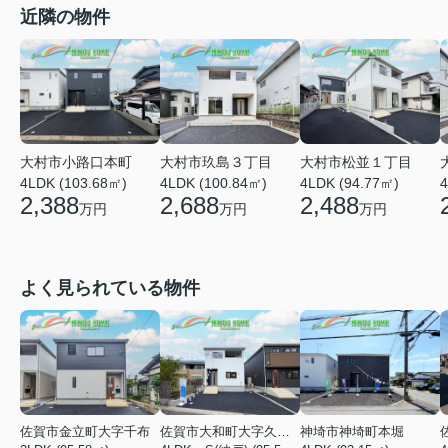
近隣の物件
大村市小路口本町
大村市玖島３丁目
大村市松並１丁目
4LDK (103.68㎡)
4LDK (100.84㎡)
4LDK (94.77㎡)
4
2,388
2,688
2,488
万円
万円
万円
よく見られている物件
佐賀市金立町大字千布
佐賀市大和町大字久池井
神埼市神埼町本堀