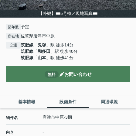
【外観】■■5号棟／現地写真■■
予定
築年数
佐賀県唐津市中原
所在地
筑肥線
「
鬼塚
」駅 徒歩14分
交通
筑肥線
「
和多田
」駅 徒歩40分
筑肥線
「
山本
」駅 徒歩41分
お問い合わせ
無料
基本情報
設備条件
周辺環境
唐津市中原-3期
物件名
-
向き