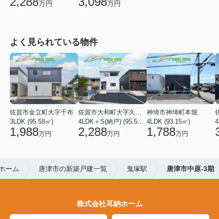
2,288
3,098
万円
万円
よく見られている物件
佐賀市金立町大字千布
佐賀市大和町大字久池井
神埼市神埼町本堀
3LDK (95.58㎡)
4LDK＋S(納戸) (95.58㎡)
4LDK (93.15㎡)
4
1,988
2,288
1,788
万円
万円
万円
ホーム
唐津市の新築戸建一覧
鬼塚駅
唐津市中原-3期
株式会社耳納ホーム