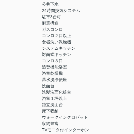
公共下水
24時間換気システム
駐車3台可
耐震構造
ガスコンロ
コンロ２口以上
食器洗い乾燥機
システムキッチン
対面式キッチン
コンロ３口
追焚機能浴室
浴室乾燥機
温水洗浄便座
洗面台
洗髪洗面化粧台
浴室１坪以上
独立洗面台
床下収納
ウォークインクロゼット
収納豊富
TVモニタ付インターホン