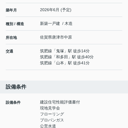
2026年6月 (予定)
築年月
新築一戸建 / 木造
種別 / 構造
佐賀県
唐津市
中原
所在地
筑肥線
「
鬼塚
」駅 徒歩14分
交通
筑肥線
「
和多田
」駅 徒歩40分
筑肥線
「
山本
」駅 徒歩41分
設備条件
建設住宅性能評価書付
設備条件
現地見学会
フローリング
プロパンガス
公営水道