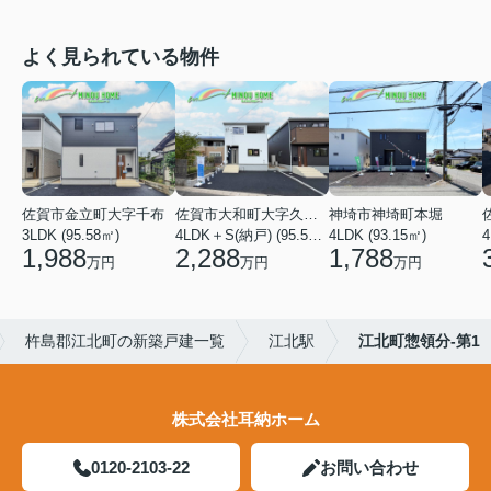
よく見られている物件
佐賀市金立町大字千布
佐賀市大和町大字久池井
神埼市神埼町本堀
3LDK (95.58㎡)
4LDK＋S(納戸) (95.58㎡)
4LDK (93.15㎡)
4
1,988
2,288
1,788
万円
万円
万円
杵島郡江北町の新築戸建一覧
江北駅
江北町惣領分-第1
株式会社耳納ホーム
0120-2103-22
お問い合わせ