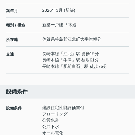
2026年3月 (新築)
築年月
新築一戸建 / 木造
種別 / 構造
佐賀県
杵島郡江北町
大字惣領分
所在地
長崎本線
「
江北
」駅 徒歩19分
交通
長崎本線
「
牛津
」駅 徒歩61分
長崎本線
「
肥前白石
」駅 徒歩75分
設備条件
建設住宅性能評価書付
設備条件
フローリング
公営水道
公共下水
オール電化