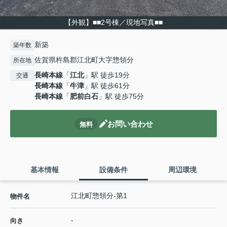
【外観】■■2号棟／現地写真■■
新築
築年数
佐賀県杵島郡江北町大字惣領分
所在地
長崎本線
「
江北
」駅 徒歩19分
交通
長崎本線
「
牛津
」駅 徒歩61分
長崎本線
「
肥前白石
」駅 徒歩75分
お問い合わせ
無料
基本情報
設備条件
周辺環境
江北町惣領分-第1
物件名
-
向き