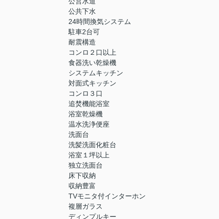
公営水道
公共下水
24時間換気システム
駐車2台可
耐震構造
コンロ２口以上
食器洗い乾燥機
システムキッチン
対面式キッチン
コンロ３口
追焚機能浴室
浴室乾燥機
温水洗浄便座
洗面台
洗髪洗面化粧台
浴室１坪以上
独立洗面台
床下収納
収納豊富
TVモニタ付インターホン
複層ガラス
ディンプルキー