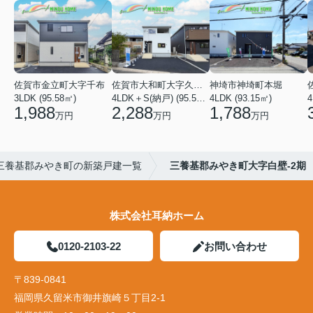
佐賀市金立町大字千布
佐賀市大和町大字久池井
神埼市神埼町本堀
3LDK (95.58㎡)
4LDK＋S(納戸) (95.58㎡)
4LDK (93.15㎡)
4
1,988
2,288
1,788
万円
万円
万円
三養基郡みやき町の新築戸建一覧
三養基郡みやき町大字白壁-2期
株式会社耳納ホーム
0120-2103-22
お問い合わせ
〒839-0841
福岡県久留米市御井旗崎５丁目2-1