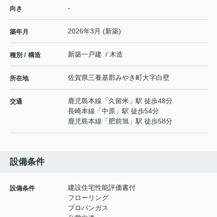
-
向き
2026年3月 (新築)
築年月
新築一戸建 / 木造
種別 / 構造
佐賀県
三養基郡みやき町
大字白壁
所在地
鹿児島本線
「
久留米
」駅 徒歩48分
交通
長崎本線
「
中原
」駅 徒歩54分
鹿児島本線
「
肥前旭
」駅 徒歩58分
設備条件
建設住宅性能評価書付
設備条件
フローリング
プロパンガス