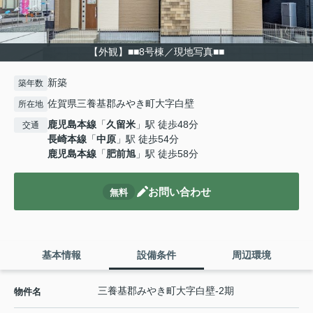
【外観】■■8号棟／現地写真■■
新築
築年数
佐賀県三養基郡みやき町大字白壁
所在地
鹿児島本線
「
久留米
」駅 徒歩48分
交通
長崎本線
「
中原
」駅 徒歩54分
鹿児島本線
「
肥前旭
」駅 徒歩58分
お問い合わせ
無料
基本情報
設備条件
周辺環境
三養基郡みやき町大字白壁-2期
物件名