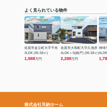
よく見られている物件
佐賀市金立町大字千布
佐賀市大和町大字久池井
神埼
3LDK (95.58㎡)
4LDK＋S(納戸) (95.58㎡)
4LDK
1,988
2,288
1,7
万円
万円
株式会社耳納ホーム