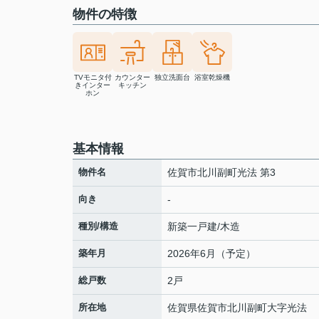
物件の特徴
TVモニタ付
カウンター
独立洗面台
浴室乾燥機
きインター
キッチン
ホン
基本情報
物件名
佐賀市北川副町光法 第3
向き
-
種別/構造
新築一戸建/木造
築年月
2026年6月（予定）
総戸数
2戸
所在地
佐賀県
佐賀市
北川副町大字光法