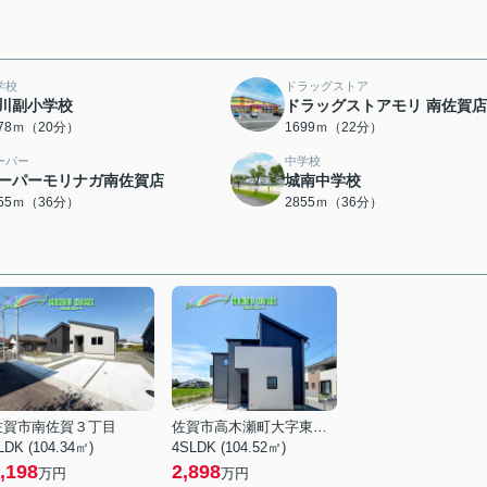
学校
ドラッグストア
川副小学校
ドラッグストアモリ 南佐賀店
578ｍ（20分）
1699ｍ（22分）
ーパー
中学校
ーパーモリナガ南佐賀店
城南中学校
855ｍ（36分）
2855ｍ（36分）
佐賀市南佐賀３丁目
佐賀市高木瀬町大字東高木
LDK (104.34㎡)
4SLDK (104.52㎡)
,198
2,898
万円
万円