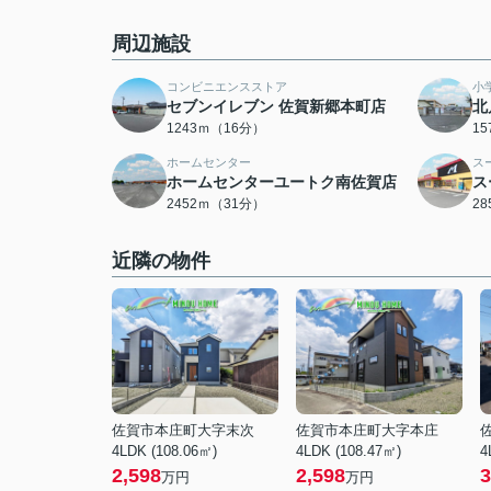
周辺施設
コンビニエンスストア
小
セブンイレブン 佐賀新郷本町店
北
1243ｍ（16分）
1
ホームセンター
ス
ホームセンターユートク南佐賀店
ス
2452ｍ（31分）
2
近隣の物件
佐賀市本庄町大字末次
佐賀市本庄町大字本庄
4LDK (108.06㎡)
4LDK (108.47㎡)
4
2,598
2,598
3
万円
万円