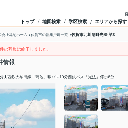
営
トップ
地図検索
学区検索
エリアから探す
佐賀市北川副町光法 第3
式会社耳納ホーム
佐賀市の新築戸建一覧
件の募集は終了しました。
件情報
分
西鉄大牟田線「蒲池」駅バス10分西鉄バス「光法」停歩8分