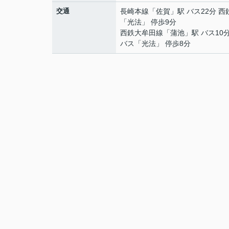
交通
長崎本線
「
佐賀
」駅 バス22分 
「光法」 停歩9分
西鉄大牟田線
「
蒲池
」駅 バス10
バス「光法」 停歩8分