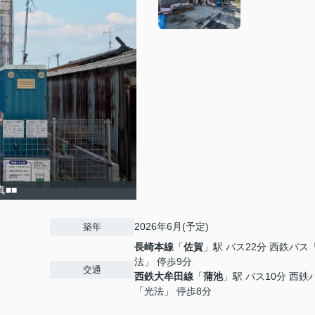
真■■
2026年6月(予定)
築年
長崎本線
「
佐賀
」駅 バス22分 西鉄バス
法」 停歩9分
交通
西鉄大牟田線
「
蒲池
」駅 バス10分 西鉄
「光法」 停歩8分