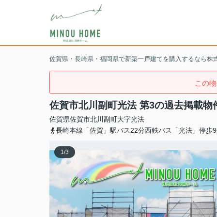
佐賀県・長崎県・福岡県で新築一戸建てを購入するなら株
この物
佐賀市北川副町光法 第3の過去掲載物
佐賀県
佐賀市
北川副町大字光法
長崎本線「佐賀」駅バス22分西鉄バス「光法」停歩9
1
/
3