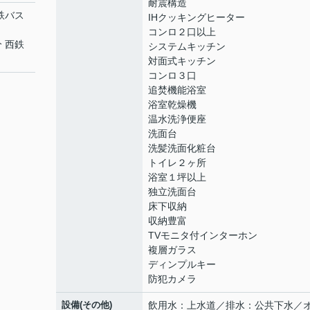
耐震構造
西鉄バス
IHクッキングヒーター
コンロ２口以上
分 西鉄
システムキッチン
対面式キッチン
コンロ３口
追焚機能浴室
浴室乾燥機
温水洗浄便座
洗面台
洗髪洗面化粧台
トイレ２ヶ所
浴室１坪以上
独立洗面台
床下収納
収納豊富
TVモニタ付インターホン
複層ガラス
ディンプルキー
防犯カメラ
設備(その他)
飲用水：上水道／排水：公共下水／