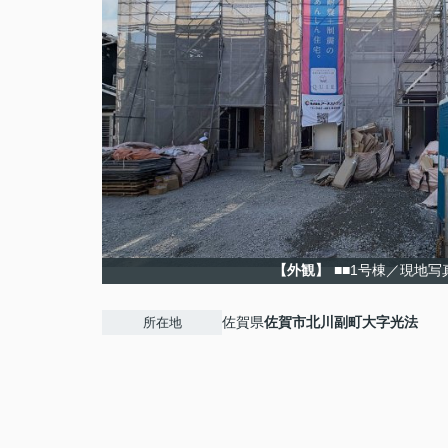
【外観】
■■1号棟／現地写
佐賀県
佐賀市
北川副町大字光法
所在地