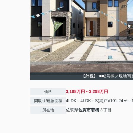
【外観】
■■2号棟／現地写
3,198万円～3,298万円
価格
4LDK～4LDK＋S(納戸)/101.24㎡～1
間取り/建物面積
佐賀県
佐賀市
若楠
３丁目
所在地