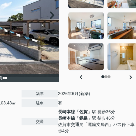
真■■
2026年6月(新築)
築年
03.48㎡
有
駐車
長崎本線
「
佐賀
」駅 徒歩36分
長崎本線
「
鍋島
」駅 徒歩46分
交通
佐賀市交通局「運輸支局西」バス停下車
歩4分