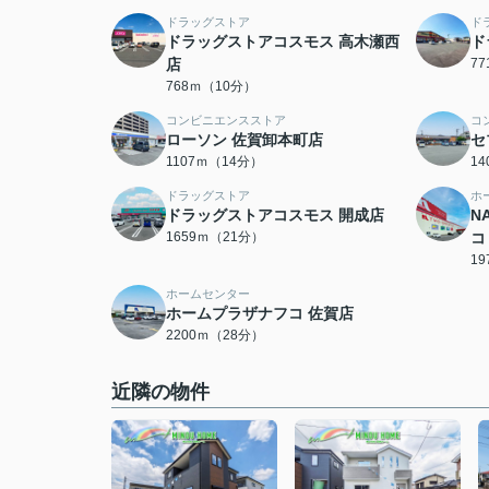
ドラッグストア
ド
ドラッグストアコスモス 高木瀬西
ド
店
7
768ｍ（10分）
コンビニエンスストア
コ
ローソン 佐賀卸本町店
セ
1107ｍ（14分）
1
ドラッグストア
ホ
ドラッグストアコスモス 開成店
N
1659ｍ（21分）
コ
1
ホームセンター
ホームプラザナフコ 佐賀店
2200ｍ（28分）
近隣の物件