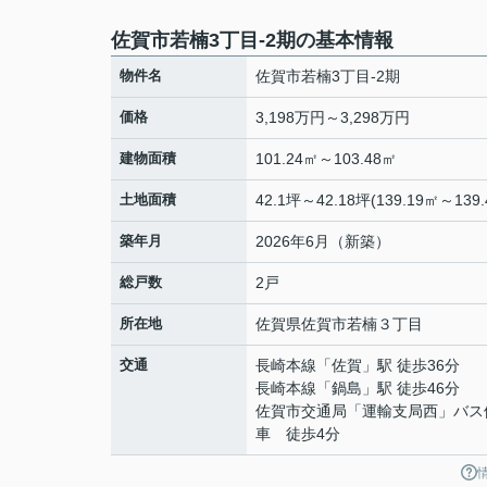
佐賀市若楠3丁目-2期の基本情報
物件名
佐賀市若楠3丁目-2期
価格
3,198万円～3,298万円
建物面積
101.24㎡～103.48㎡
土地面積
42.1坪～42.18坪(139.19㎡～139.
築年月
2026年6月（新築）
総戸数
2戸
所在地
佐賀県
佐賀市
若楠
３丁目
交通
長崎本線
「
佐賀
」駅 徒歩36分
長崎本線
「
鍋島
」駅 徒歩46分
佐賀市交通局「運輸支局西」バス
車 徒歩4分