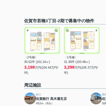
佐賀市若楠3丁目-2期で募集中の物件
〈2号棟〉
〈1号棟〉
30.62坪 (101.24㎡)
31.30坪 (103.48㎡)
3,198
3,298
万円(104.44万円/
万円(105.37万円/
坪)
坪)
周辺施設
銀行
郵
佐賀銀行 高木瀬支店
佐
453ｍ（6分）
5