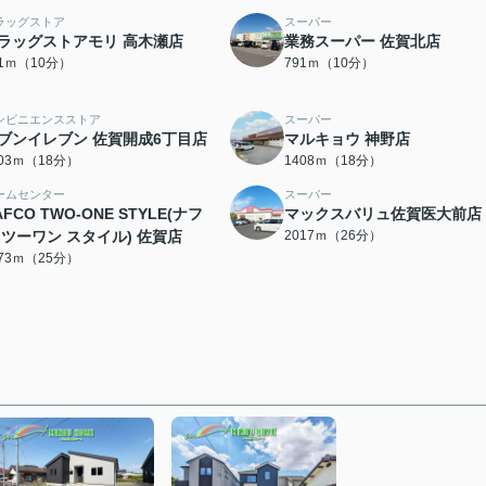
ラッグストア
スーパー
ラッグストアモリ 高木瀬店
業務スーパー 佐賀北店
71ｍ（10分）
791ｍ（10分）
ンビニエンスストア
スーパー
ブンイレブン 佐賀開成6丁目店
マルキョウ 神野店
403ｍ（18分）
1408ｍ（18分）
ームセンター
スーパー
AFCO TWO-ONE STYLE(ナフ
マックスバリュ佐賀医大前店
 ツーワン スタイル) 佐賀店
2017ｍ（26分）
973ｍ（25分）