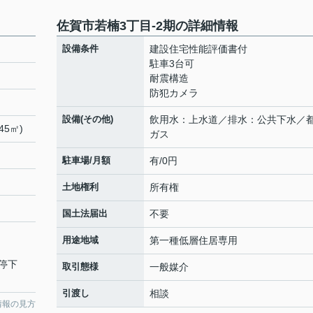
佐賀市若楠3丁目-2期の詳細情報
設備条件
建設住宅性能評価書付
駐車3台可
耐震構造
防犯カメラ
設備(その他)
飲用水：上水道／排水：公共下水／
45㎡)
ガス
駐車場/月額
有/0円
土地権利
所有権
国土法届出
不要
用途地域
第一種低層住居専用
停下
取引態様
一般媒介
引渡し
相談
情報の見方