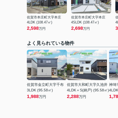
佐賀市本庄町大字本庄
佐賀市本庄町大字本庄
4LDK (108.47㎡)
4SLDK (108.47㎡)
4
2,598
2,698
3
万円
万円
よく見られている物件
佐賀市金立町大字千布
佐賀市大和町大字久池井
神埼
3LDK (95.58㎡)
4LDK＋S(納戸) (95.58㎡)
4LDK
1,988
2,288
1,7
万円
万円