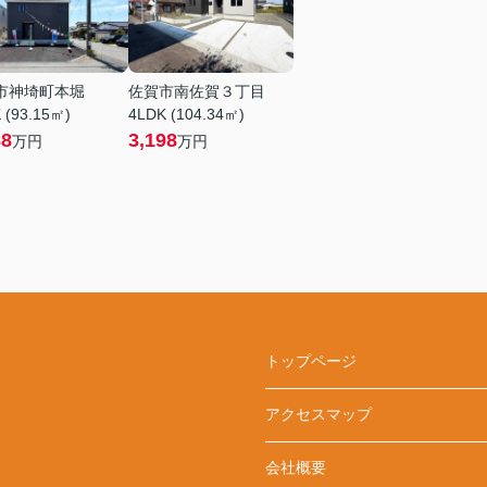
市神埼町本堀
佐賀市南佐賀３丁目
 (93.15㎡)
4LDK (104.34㎡)
88
3,198
万円
万円
トップページ
アクセスマップ
会社概要