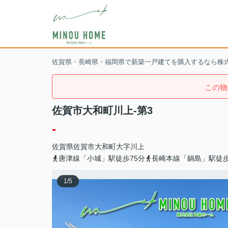
佐賀県・長崎県・福岡県で新築一戸建てを購入するなら株
この物
佐賀市大和町川上-第3
-
佐賀県
佐賀市
大和町大字川上
唐津線「小城」駅徒歩75分
長崎本線「鍋島」駅徒歩
1
/
5