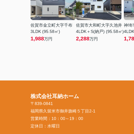
佐賀市金立町大字千布
佐賀市大和町大字久池井
神埼
3LDK (95.58㎡)
4LDK＋S(納戸) (95.58㎡)
4LDK
1,988
2,288
1,7
万円
万円
株式会社耳納ホーム
〒839-0841
福岡県久留米市御井旗崎５丁目2-1
営業時間：
10：00～19：00
定休日：
水曜日