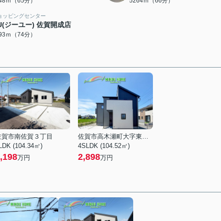
148ｍ（65分）
5264ｍ（66分）
ョッピングセンター
U(ジーユー) 佐賀開成店
893ｍ（74分）
佐賀市南佐賀３丁目
佐賀市高木瀬町大字東高木
LDK (104.34㎡)
4SLDK (104.52㎡)
,198
2,898
万円
万円