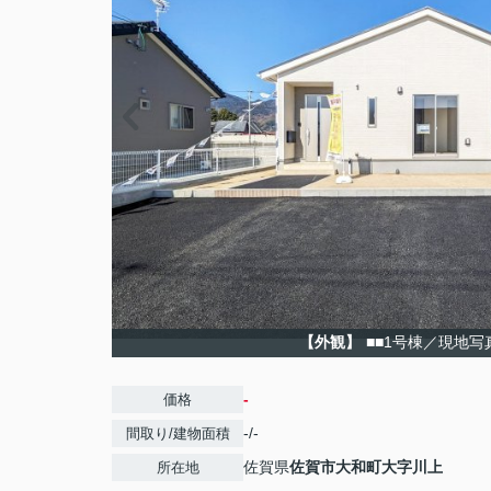
【外観】
■■1号棟／現地写
-
価格
-/-
間取り/建物面積
佐賀県
佐賀市
大和町大字川上
所在地