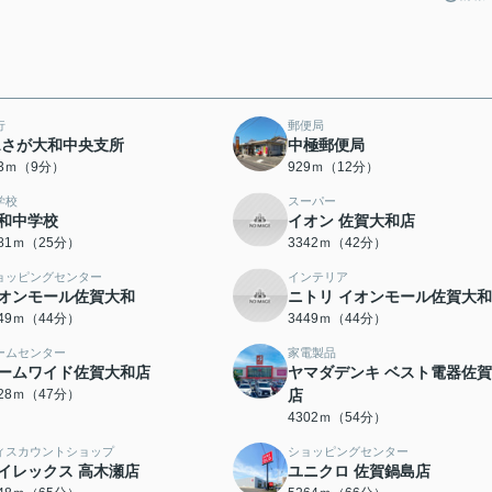
行
郵便局
Aさが大和中央支所
中極郵便局
03ｍ（9分）
929ｍ（12分）
学校
スーパー
和中学校
イオン 佐賀大和店
981ｍ（25分）
3342ｍ（42分）
ョッピングセンター
インテリア
オンモール佐賀大和
ニトリ イオンモール佐賀大
449ｍ（44分）
3449ｍ（44分）
ームセンター
家電製品
ームワイド佐賀大和店
ヤマダデンキ ベスト電器佐
728ｍ（47分）
店
4302ｍ（54分）
ィスカウントショップ
ショッピングセンター
イレックス 高木瀬店
ユニクロ 佐賀鍋島店