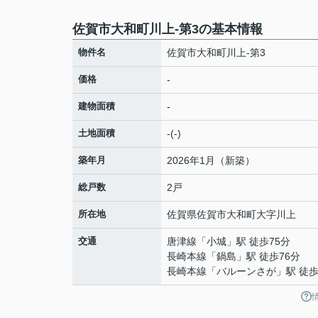
佐賀市大和町川上-第3の基本情報
物件名
佐賀市大和町川上-第3
価格
-
建物面積
-
土地面積
-(-)
築年月
2026年1月（新築）
総戸数
2戸
所在地
佐賀県
佐賀市
大和町大字川上
交通
唐津線
「
小城
」駅 徒歩75分
長崎本線
「
鍋島
」駅 徒歩76分
長崎本線
「
バルーンさが
」駅 徒歩