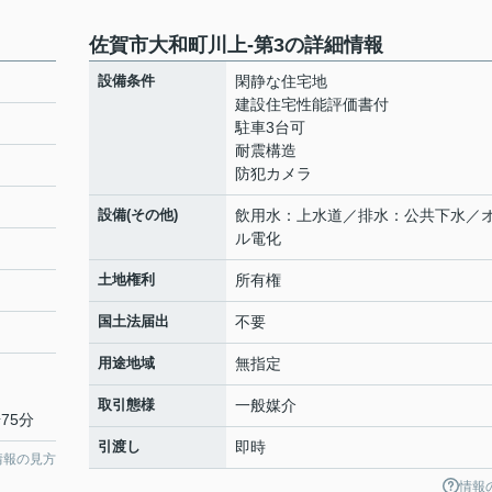
佐賀市大和町川上-第3の詳細情報
設備条件
閑静な住宅地
建設住宅性能評価書付
駐車3台可
耐震構造
防犯カメラ
設備(その他)
飲用水：上水道／排水：公共下水／
ル電化
土地権利
所有権
国土法届出
不要
用途地域
無指定
取引態様
一般媒介
75分
引渡し
即時
情報の見方
情報