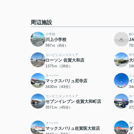
周辺施設
小学校
銀
川上小学校
J
597ｍ（8分）
7
コンビニエンスストア
中
ローソン 佐賀大和店
大
1375ｍ（18分）
1
スーパー
シ
マックスバリュ尼寺店
イ
3430ｍ（43分）
3
コンビニエンスストア
ホ
セブンイレブン 佐賀大和町店
ホ
3571ｍ（45分）
3
スーパー
デ
マックスバリュ佐賀医大前店
ダ