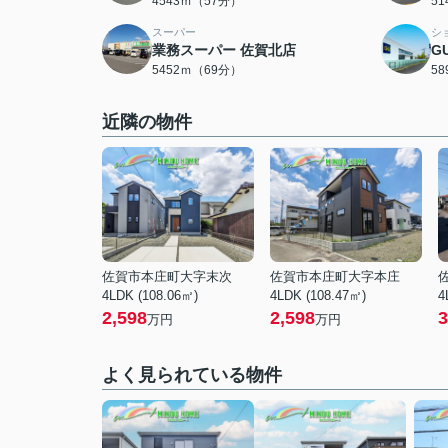
4543ｍ（57分）
5
スーパー
シ
業務スーパー 佐賀北店
G
5452ｍ（69分）
5
近隣の物件
佐賀市本庄町大字末次
佐賀市本庄町大字本庄
4LDK (108.06㎡)
4LDK (108.47㎡)
4
2,598
2,598
3
万円
万円
よく見られている物件