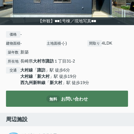
【外観】■■1号棟／現地写真■■
-
価格
-
-(-)
4LDK
建物面積
土地面積
間取り
新築
築年数
長崎県
大村市
諏訪
１丁目31-2
所在地
大村線
「
諏訪
」駅 徒歩6分
交通
大村線
「
新大村
」駅 徒歩19分
西九州新幹線
「
新大村
」駅 徒歩19分
お問い合わせ
無料
周辺施設