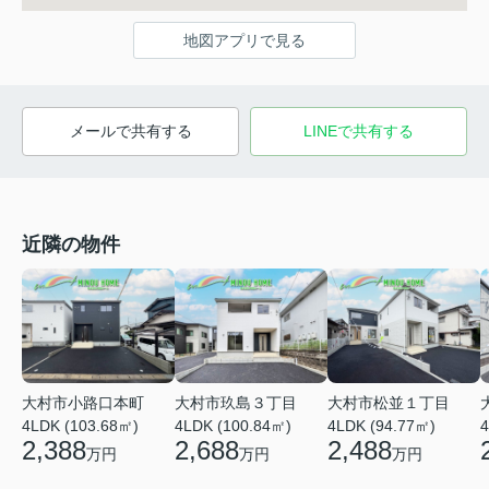
地図アプリで見る
メールで共有する
LINEで共有する
近隣の物件
大村市小路口本町
大村市玖島３丁目
大村市松並１丁目
4LDK (103.68㎡)
4LDK (100.84㎡)
4LDK (94.77㎡)
4
2,388
2,688
2,488
万円
万円
万円