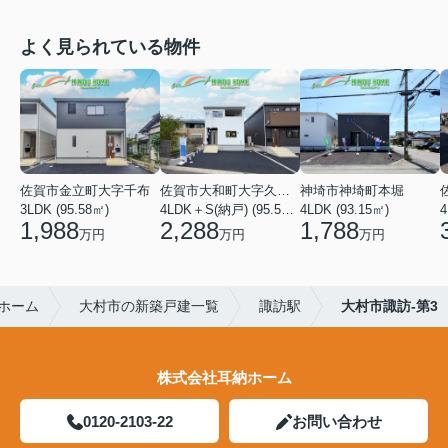
よく見られている物件
佐賀市金立町大字千布
佐賀市大和町大字久池井
神埼市神埼町本堀
3LDK (95.58㎡)
4LDK＋S(納戸) (95.58㎡)
4LDK (93.15㎡)
4
1,988
2,288
1,788
万円
万円
万円
ホーム
大村市の新築戸建一覧
諏訪駅
大村市諏訪-第3
株式会社耳納ホーム
0120-2103-22
お問い合わせ