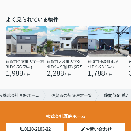
よく見られている物件
佐賀市金立町大字千布
佐賀市大和町大字久池井
神埼市神埼町本堀
3LDK (95.58㎡)
4LDK＋S(納戸) (95.58㎡)
4LDK (93.15㎡)
4
1,988
2,288
1,788
万円
万円
万円
ら株式会社耳納ホーム
佐賀市の新築戸建一覧
佐賀市光-第7
株式会社耳納ホーム
0120-2103-22
お問い合わせ