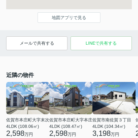
地図アプリで見る
メールで共有する
LINEで共有する
近隣の物件
佐賀市本庄町大字本庄
佐賀市南佐賀３丁目
佐賀市本庄町大字末次
4LDK (108.47㎡)
4LDK (104.34㎡)
4LDK (108.06㎡)
4
2,598
3,198
2,598
万円
万円
万円