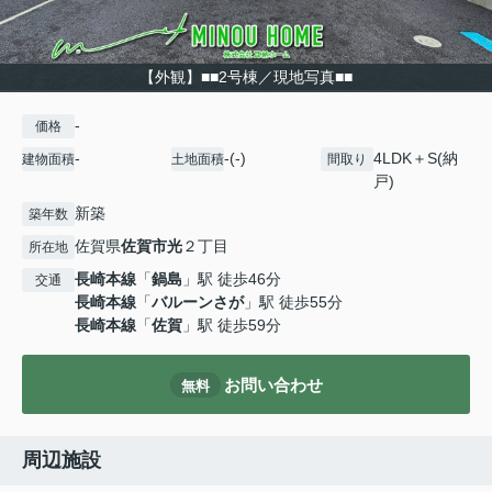
【外観】■■2号棟／現地写真■■
-
価格
-
-(-)
4LDK＋S(納
建物面積
土地面積
間取り
戸)
新築
築年数
佐賀県
佐賀市
光
２丁目
所在地
長崎本線
「
鍋島
」駅 徒歩46分
交通
長崎本線
「
バルーンさが
」駅 徒歩55分
長崎本線
「
佐賀
」駅 徒歩59分
お問い合わせ
無料
周辺施設