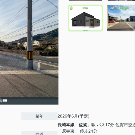
真■■
2026年6月(予定)
築年
長崎本線
「
佐賀
」駅 バス17分 佐賀市交
「尼寺東」 停歩24分
交通