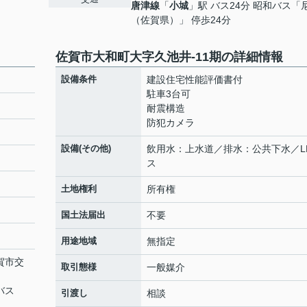
唐津線
「
小城
」駅 バス24分 昭和バス「
（佐賀県）」 停歩24分
佐賀市大和町大字久池井-11期の詳細情報
設備条件
建設住宅性能評価書付
駐車3台可
耐震構造
防犯カメラ
設備(その他)
飲用水：上水道／排水：公共下水／L
ス
土地権利
所有権
国土法届出
不要
用途地域
無指定
佐賀市交
取引態様
一般媒介
バス
引渡し
相談