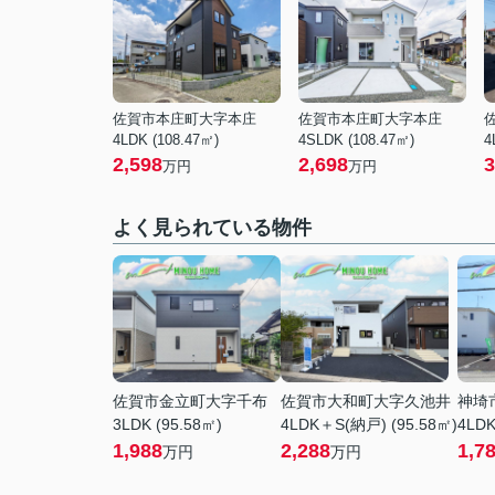
佐賀市本庄町大字本庄
佐賀市本庄町大字本庄
4LDK (108.47㎡)
4SLDK (108.47㎡)
4
2,598
2,698
3
万円
万円
よく見られている物件
佐賀市金立町大字千布
佐賀市大和町大字久池井
神埼
3LDK (95.58㎡)
4LDK＋S(納戸) (95.58㎡)
4LDK
1,988
2,288
1,7
万円
万円