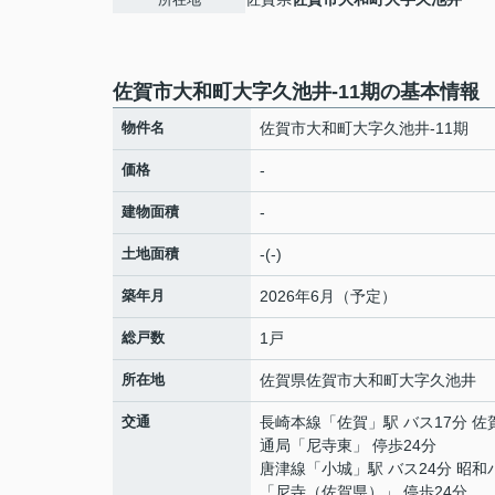
佐賀市大和町大字久池井-11期の基本情報
物件名
佐賀市大和町大字久池井-11期
価格
-
建物面積
-
土地面積
-(-)
築年月
2026年6月（予定）
総戸数
1戸
所在地
佐賀県
佐賀市
大和町大字久池井
交通
長崎本線
「
佐賀
」駅 バス17分 
通局「尼寺東」 停歩24分
唐津線
「
小城
」駅 バス24分 昭和
「尼寺（佐賀県）」 停歩24分