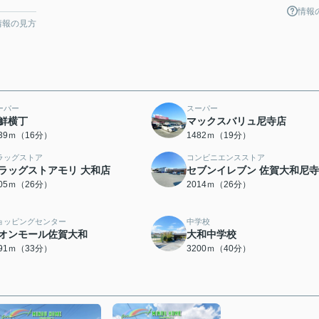
情報
情報の見方
ーパー
スーパー
鮮横丁
マックスバリュ尼寺店
239ｍ（16分）
1482ｍ（19分）
ラッグストア
コンビニエンスストア
ラッグストアモリ 大和店
セブンイレブン 佐賀大和尼
005ｍ（26分）
2014ｍ（26分）
ョッピングセンター
中学校
オンモール佐賀大和
大和中学校
591ｍ（33分）
3200ｍ（40分）