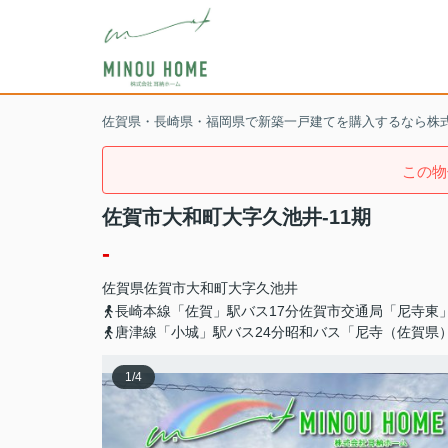
佐賀県・長崎県・福岡県で新築一戸建てを購入するなら株
この物
佐賀市大和町大字久池井-11期
-
佐賀県
佐賀市
大和町大字久池井
長崎本線「佐賀」駅バス17分佐賀市交通局「尼寺東」
唐津線「小城」駅バス24分昭和バス「尼寺（佐賀県）
1
/
4