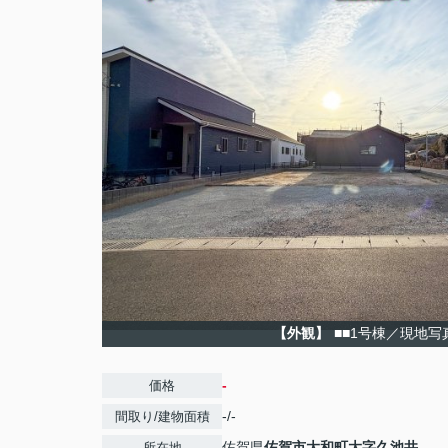
【外観】
■■1号棟／現地写
-
価格
-/-
間取り/建物面積
佐賀県
佐賀市
大和町大字久池井
所在地