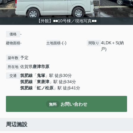
【外観】■■10号棟／現地写真■■
-
価格
-
-(-)
4LDK＋S(納
建物面積
土地面積
間取り
戸)
予定
築年数
佐賀県
唐津市
原
所在地
筑肥線
「
鬼塚
」駅 徒歩30分
交通
筑肥線
「
東唐津
」駅 徒歩34分
筑肥線
「
虹ノ松原
」駅 徒歩41分
お問い合わせ
無料
周辺施設