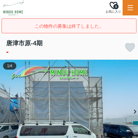
0
お気に入り
この物件の募集は終了しました。
唐津市原-4期
-
1
/
4