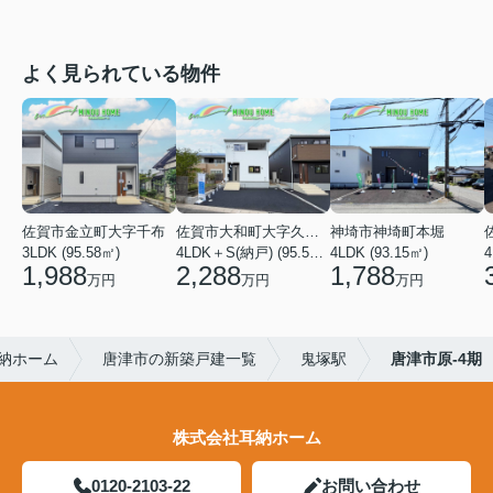
よく見られている物件
佐賀市金立町大字千布
佐賀市大和町大字久池井
神埼市神埼町本堀
3LDK (95.58㎡)
4LDK＋S(納戸) (95.58㎡)
4LDK (93.15㎡)
4
1,988
2,288
1,788
万円
万円
万円
納ホーム
唐津市の新築戸建一覧
鬼塚駅
唐津市原-4期
株式会社耳納ホーム
0120-2103-22
お問い合わせ