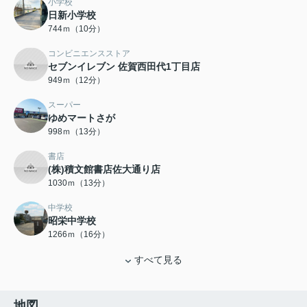
小学校
日新小学校
744ｍ（10分）
コンビニエンスストア
セブンイレブン 佐賀西田代1丁目店
949ｍ（12分）
スーパー
ゆめマートさが
998ｍ（13分）
書店
(株)積文館書店佐大通り店
1030ｍ（13分）
中学校
昭栄中学校
1266ｍ（16分）
すべて見る
地図