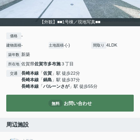
【外観】■■1号棟／現地写真■■
-
価格
-
-(-)
4LDK
建物面積
土地面積
間取り
新築
築年数
佐賀県
佐賀市
多布施
３丁目
所在地
長崎本線
「
佐賀
」駅 徒歩22分
交通
長崎本線
「
鍋島
」駅 徒歩37分
長崎本線
「
バルーンさが
」駅 徒歩55分
お問い合わせ
無料
周辺施設