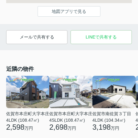
地図アプリで見る
メールで共有する
LINEで共有する
近隣の物件
佐賀市本庄町大字本庄
佐賀市本庄町大字本庄
佐賀市南佐賀３丁目
4LDK (108.47㎡)
4SLDK (108.47㎡)
4LDK (104.34㎡)
4
2,598
2,698
3,198
万円
万円
万円