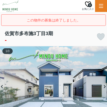
0
お気に入り
この物件の募集は終了しました。
佐賀市多布施3丁目3期
-
1
/
3