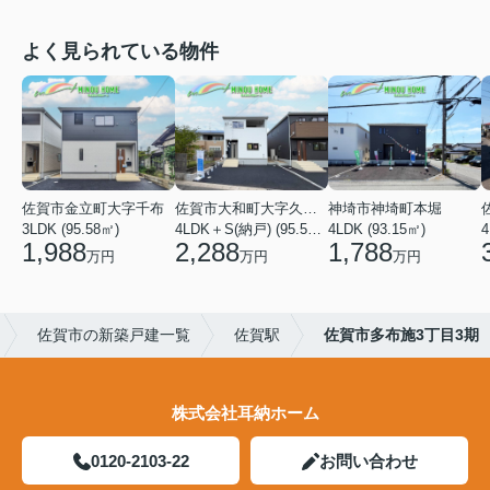
よく見られている物件
佐賀市金立町大字千布
佐賀市大和町大字久池井
神埼市神埼町本堀
3LDK (95.58㎡)
4LDK＋S(納戸) (95.58㎡)
4LDK (93.15㎡)
4
1,988
2,288
1,788
万円
万円
万円
佐賀市の新築戸建一覧
佐賀駅
佐賀市多布施3丁目3期
株式会社耳納ホーム
0120-2103-22
お問い合わせ