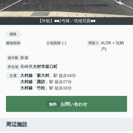
【外観】■■2号棟／現地写真■■
-
価格
-
-(-)
4LDK＋S(納
建物面積
土地面積
間取り
戸)
新築
築年数
長崎県
大村市
坂口町
所在地
大村線
「
新大村
」駅 徒歩16分
交通
大村線
「
諏訪
」駅 徒歩27分
大村線
「
竹松
」駅 徒歩16分
お問い合わせ
無料
周辺施設