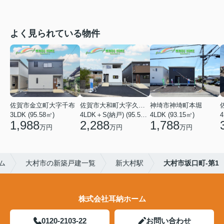
よく見られている物件
佐賀市金立町大字千布
佐賀市大和町大字久池井
神埼市神埼町本堀
3LDK (95.58㎡)
4LDK＋S(納戸) (95.58㎡)
4LDK (93.15㎡)
4
1,988
2,288
1,788
万円
万円
万円
ム
大村市の新築戸建一覧
新大村駅
大村市坂口町-第1
株式会社耳納ホーム
0120-2103-22
お問い合わせ