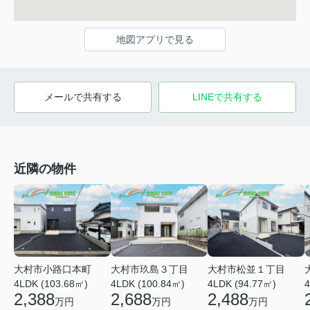
地図アプリで見る
メールで共有する
LINEで共有する
近隣の物件
大村市小路口本町
大村市玖島３丁目
大村市松並１丁目
4LDK (103.68㎡)
4LDK (100.84㎡)
4LDK (94.77㎡)
4
2,388
2,688
2,488
万円
万円
万円