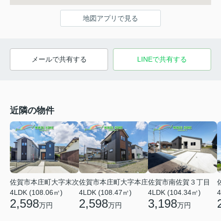
地図アプリで見る
メールで共有する
LINEで共有する
近隣の物件
佐賀市本庄町大字本庄
佐賀市南佐賀３丁目
佐賀市本庄町大字末次
4LDK (108.47㎡)
4LDK (104.34㎡)
4LDK (108.06㎡)
4
2,598
3,198
2,598
万円
万円
万円