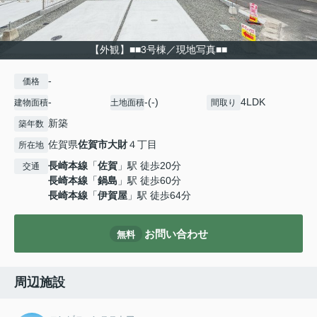
【外観】■■3号棟／現地写真■■
-
価格
-
-(-)
4LDK
建物面積
土地面積
間取り
新築
築年数
佐賀県
佐賀市
大財
４丁目
所在地
長崎本線
「
佐賀
」駅 徒歩20分
交通
長崎本線
「
鍋島
」駅 徒歩60分
長崎本線
「
伊賀屋
」駅 徒歩64分
お問い合わせ
無料
周辺施設