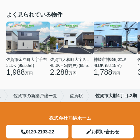
よく見られている物件
佐賀市金立町大字千布
佐賀市大和町大字久池井
神埼市神埼町本堀
3LDK (95.58㎡)
4LDK＋S(納戸) (95.58㎡)
4LDK (93.15㎡)
4
1,988
2,288
1,788
万円
万円
万円
ム
佐賀市の新築戸建一覧
佐賀駅
佐賀市大財4丁目-2期
株式会社耳納ホーム
0120-2103-22
お問い合わせ