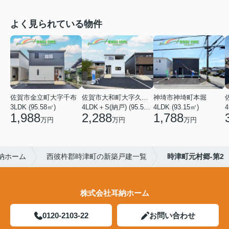
よく見られている物件
佐賀市金立町大字千布
佐賀市大和町大字久池井
神埼市神埼町本堀
3LDK (95.58㎡)
4LDK＋S(納戸) (95.58㎡)
4LDK (93.15㎡)
4
1,988
2,288
1,788
万円
万円
万円
納ホーム
西彼杵郡時津町の新築戸建一覧
時津町元村郷-第2
株式会社耳納ホーム
0120-2103-22
お問い合わせ