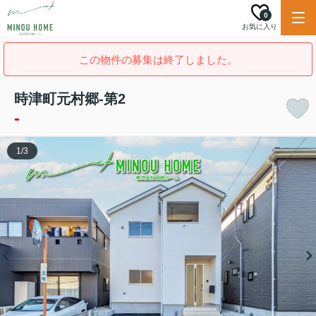
0
お気に入り
この物件の募集は終了しました。
時津町元村郷-第2
-
1
/
3