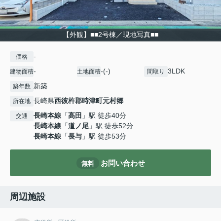
【外観】■■2号棟／現地写真■■
-
価格
-
-(-)
3LDK
建物面積
土地面積
間取り
新築
築年数
長崎県
西彼杵郡時津町
元村郷
所在地
長崎本線
「
高田
」駅 徒歩40分
交通
長崎本線
「
道ノ尾
」駅 徒歩52分
長崎本線
「
長与
」駅 徒歩53分
お問い合わせ
無料
周辺施設