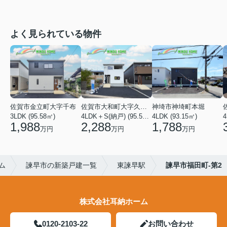
よく見られている物件
佐賀市金立町大字千布
佐賀市大和町大字久池井
神埼市神埼町本堀
3LDK (95.58㎡)
4LDK＋S(納戸) (95.58㎡)
4LDK (93.15㎡)
4
1,988
2,288
1,788
万円
万円
万円
ム
諫早市の新築戸建一覧
東諫早駅
諫早市福田町-第2
株式会社耳納ホーム
0120-2103-22
お問い合わせ