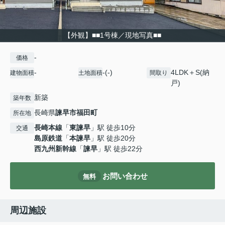
【外観】■■1号棟／現地写真■■
-
価格
-
-(-)
4LDK＋S(納
建物面積
土地面積
間取り
戸)
新築
築年数
長崎県
諫早市
福田町
所在地
長崎本線
「
東諫早
」駅 徒歩10分
交通
島原鉄道
「
本諫早
」駅 徒歩20分
西九州新幹線
「
諫早
」駅 徒歩22分
お問い合わせ
無料
周辺施設