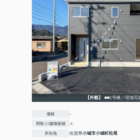
【外観】
■■1号棟／現地写
-
価格
-/-
間取り/建物面積
佐賀県
小城市
小城町松尾
所在地