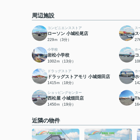
周辺施設
コンビニエンスストア
ス
ローソン 小城松尾店
ス
229ｍ（3分）
2
小学校
ホ
岩松小学校
コ
1002ｍ（13分）
1
ドラッグストア
ホ
ドラッグストアモリ 小城畑田店
ホ
1415ｍ（18分）
1
ショッピングセンター
ス
西松屋 小城畑田店
T
1450ｍ（19分）
1
近隣の物件