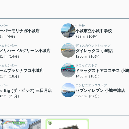
ーパー
中学校
ーパーモリナガ小城店
小城市立小城中学校
76ｍ（4分）
798ｍ（10分）
ームセンター
ディスカウントショップ
メリハード&グリーン小城店
ダイレックス 小城店
081ｍ（14分）
1250ｍ（16分）
ームセンター
ドラッグストア
ームプラザナフコ小城店
ドラッグストアコスモス 小
421ｍ（18分）
1436ｍ（18分）
ーパー
コンビニエンスストア
he Big (ザ・ビッグ) 三日月店
セブンイレブン 小城牛津店
642ｍ（21分）
5296ｍ（67分）