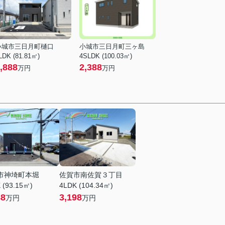
小城市三日月町樋口
小城市三日月町三ヶ島
LDK (81.81㎡)
4SLDK (100.03㎡)
,888
2,388
万円
万円
市神埼町本堀
佐賀市南佐賀３丁目
 (93.15㎡)
4LDK (104.34㎡)
88
3,198
万円
万円