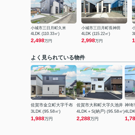
小城市三日月町久米
小城市三日月町長神田
4LDK (110.33㎡)
4LDK (115.22㎡)
3
2,498
2,998
1
万円
万円
よく見られている物件
佐賀市金立町大字千布
佐賀市大和町大字久池井
神埼
3LDK (95.58㎡)
4LDK＋S(納戸) (95.58㎡)
4LDK
1,988
2,288
1,7
万円
万円