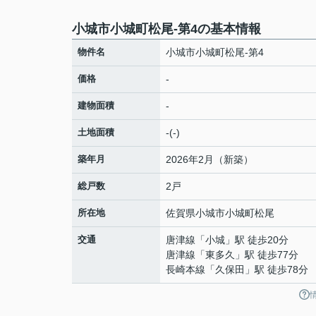
小城市小城町松尾-第4の基本情報
物件名
小城市小城町松尾-第4
価格
-
建物面積
-
土地面積
-(-)
築年月
2026年2月（新築）
総戸数
2戸
所在地
佐賀県
小城市
小城町松尾
交通
唐津線
「
小城
」駅 徒歩20分
唐津線
「
東多久
」駅 徒歩77分
長崎本線
「
久保田
」駅 徒歩78分