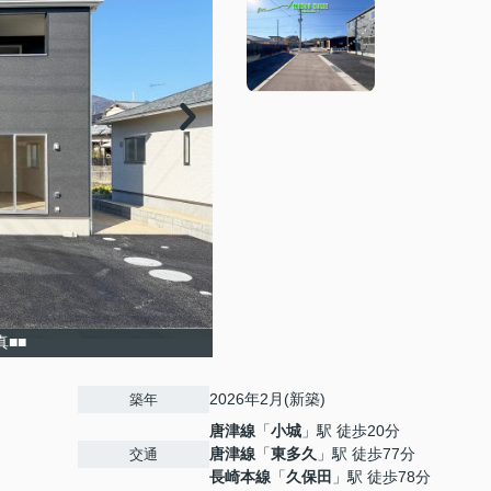
真■■
2026年2月(新築)
築年
唐津線
「
小城
」駅 徒歩20分
唐津線
「
東多久
」駅 徒歩77分
交通
長崎本線
「
久保田
」駅 徒歩78分