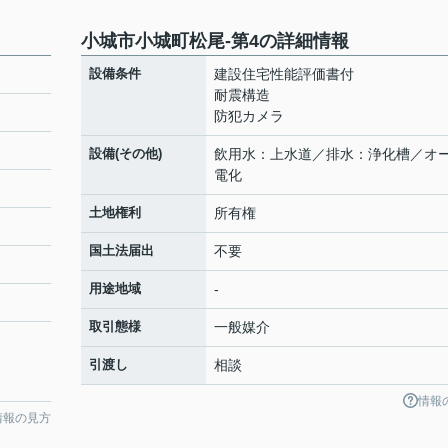
小城市小城町松尾-第4の詳細情報
設備条件
建設住宅性能評価書付
耐震構造
防犯カメラ
設備(その他)
飲用水：上水道／排水：浄化槽／オ
電化
土地権利
所有権
国土法届出
不要
用途地域
-
取引態様
一般媒介
引渡し
相談
情報
情報の見方