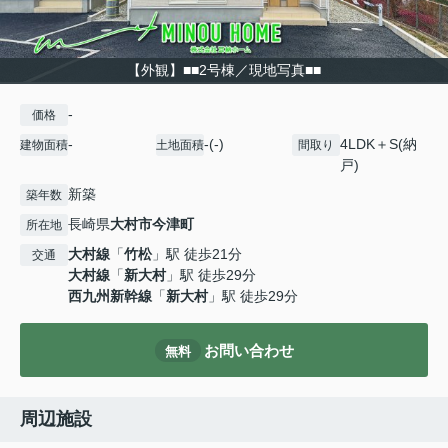
【外観】■■2号棟／現地写真■■
-
価格
-
-(-)
4LDK＋S(納
建物面積
土地面積
間取り
戸)
新築
築年数
長崎県
大村市
今津町
所在地
大村線
「
竹松
」駅 徒歩21分
交通
大村線
「
新大村
」駅 徒歩29分
西九州新幹線
「
新大村
」駅 徒歩29分
お問い合わせ
無料
周辺施設