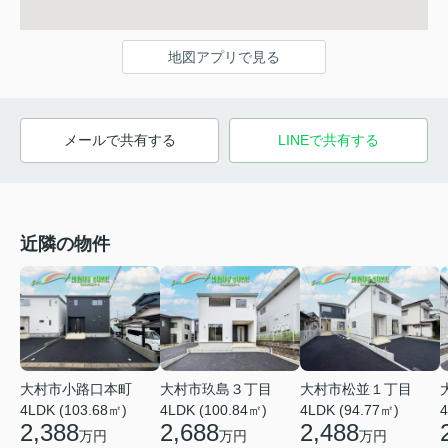
地図アプリで見る
メールで共有する
LINEで共有する
近隣の物件
大村市小路口本町
大村市玖島３丁目
大村市松並１丁目
4LDK (103.68㎡)
4LDK (100.84㎡)
4LDK (94.77㎡)
4
2,388
2,688
2,488
万円
万円
万円