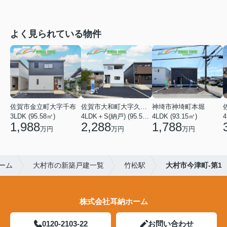
よく見られている物件
佐賀市金立町大字千布
佐賀市大和町大字久池井
神埼市神埼町本堀
3LDK (95.58㎡)
4LDK＋S(納戸) (95.58㎡)
4LDK (93.15㎡)
4
1,988
2,288
1,788
万円
万円
万円
ーム
大村市の新築戸建一覧
竹松駅
大村市今津町-第1
株式会社耳納ホーム
0120-2103-22
お問い合わせ