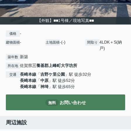
【外観】■■1号棟／現地写真■■
-
価格
-
-(-)
4LDK＋S(納
建物面積
土地面積
間取り
戸)
新築
築年数
佐賀県
三養基郡上峰町
大字坊所
所在地
長崎本線
「
吉野ケ里公園
」駅 徒歩32分
交通
長崎本線
「
中原
」駅 徒歩52分
長崎本線
「
神埼
」駅 徒歩65分
お問い合わせ
無料
周辺施設