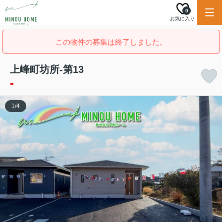
0
お気に入り
この物件の募集は終了しました。
上峰町坊所-第13
-
1
/
4