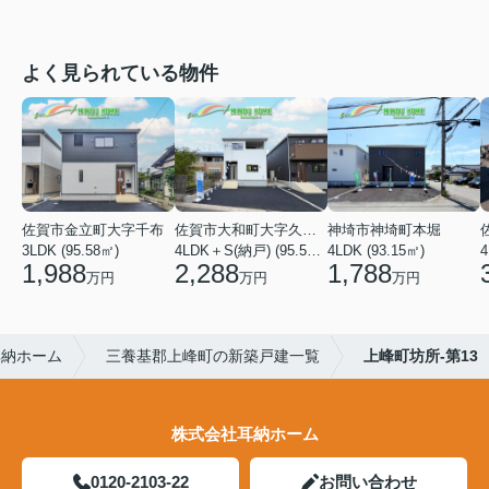
よく見られている物件
佐賀市金立町大字千布
佐賀市大和町大字久池井
神埼市神埼町本堀
3LDK (95.58㎡)
4LDK＋S(納戸) (95.58㎡)
4LDK (93.15㎡)
4
1,988
2,288
1,788
万円
万円
万円
耳納ホーム
三養基郡上峰町の新築戸建一覧
上峰町坊所-第13
株式会社耳納ホーム
0120-2103-22
お問い合わせ