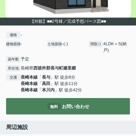
【外観】■■2号棟／完成予想パース図■■
-
価格
-
-(-)
4LDK＋S(納
建物面積
土地面積
間取り
戸)
予定
築年数
長崎県
西彼杵郡長与町
嬉里郷
所在地
長崎本線
「
長与
」駅 徒歩8分
交通
長崎本線
「
高田
」駅 徒歩11分
長崎本線
「
本川内
」駅 徒歩42分
お問い合わせ
無料
周辺施設