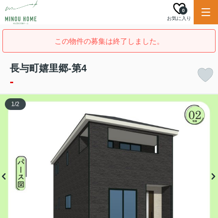
0
お気に入り
この物件の募集は終了しました。
長与町嬉里郷-第4
-
1
/
2