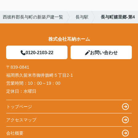
西彼杵郡長与町の新築戸建一覧
長与駅
長与町嬉里郷-第4
株式会社耳納ホーム
0120-2103-22
お問い合わせ
〒839-0841
福岡県久留米市御井旗崎５丁目2-1
営業時間：
10：00～19：00
定休日：
水曜日
トップページ
アクセスマップ
会社概要