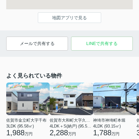
地図アプリで見る
メールで共有する
LINEで共有する
よく見られている物件
佐賀市金立町大字千布
佐賀市大和町大字久池井
神埼市神埼町本堀
3LDK (95.58㎡)
4LDK＋S(納戸) (95.58㎡)
4LDK (93.15㎡)
4
1,988
2,288
1,788
万円
万円
万円